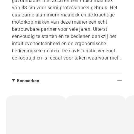
gazonmaaier met accu en een mulchmaaidek
van 48 cm voor semi-professioneel gebruik. Het
duurzame aluminium maaidek en de krachtige
motorkop maken van deze maaier een echt
betrouwbare partner voor vele jaren. Uiterst
eenvoudig te starten en te bedienen dankzij het
intuïtieve toetsenbord en de ergonomische
bedieningselementen. De savE-functie verlengt
de looptijd en is ideaal voor taken waarvoor niet
het volle vermogen nodig is, terwijl PowerBoost
en actieve koeling het mogelijk maken om
weelderig en hoog gras te maaien. Dankzij de
Kenmerken
sleuven voor dubbele BLi-accu is een langere
werktijd ook mogelijk.