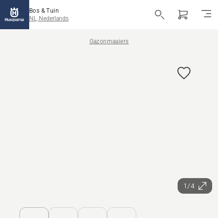
Bos & Tuin
NL, Nederlands
Gazonmaaiers
1/4