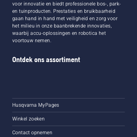
voor innovatie en biedt professionele bos-, park-
het
laat
en tuinproducten. Prestaties en bruikbaarheid
gebruik,
gedijen,
waardoor
gaan hand in hand met veiligheid en zorg voor
ook als
u langer
het erg
het milieu in onze baanbrekende innovaties,
kunt
warm is.
waarbij accu-oplossingen en robotica het
werken
Om in de
voortouw nemen.
zonder
juiste
te
stemming
pauzeren.
te
Ontdek ons assortiment
komen,
kunt u
het
beste
eerst
kijken
naar
onze
Husqvarna MyPages
onmisbare
tips om
Winkel zoeken
het hele
seizoen
Contact opnemen
een