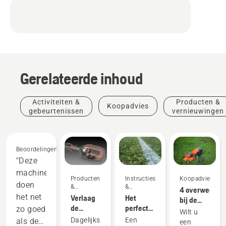
Gerelateerde inhoud
Activiteiten &
Producten &
Koopadvies
gebeurtenissen
vernieuwingen
Beoordelingen
"Deze
machines
Producten
Instructies
Koopadvies
doen
&
&
4 overweging
vernieuwingen
handleidingen
het net
Verlaag
Het
bij de
de
perfecte
zo goed
aankoop
Wilt u
onderhoudstijd
speelveld
van een
Dagelijks
Een
als de
een