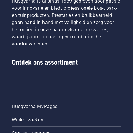
Husqvarna is al sinds 1689 gedreven door passie
beste
eigenlijk
Om in de
voor innovatie en biedt professionele bos-, park-
eerst
wel? We
juiste
en tuinproducten. Prestaties en bruikbaarheid
kijken
zochten
stemming
naar
de beste
gaan hand in hand met veiligheid en zorg voor
te
onze
prof in
het milieu in onze baanbrekende innovaties,
komen,
onmisbare
de
kunt u
waarbij accu-oplossingen en robotica het
tips om
branche
het
voortouw nemen.
het hele
op om
beste
seizoen
die
eerst
een
vraag te
kijken
Ontdek ons assortiment
gezond
beantwoorden.
naar
en
onze
weelderig
onmisbare
gazon te
tips om
houden.
het hele
seizoen
een
Husqvarna MyPages
gezond
en
weelderig
Winkel zoeken
gazon te
houden.