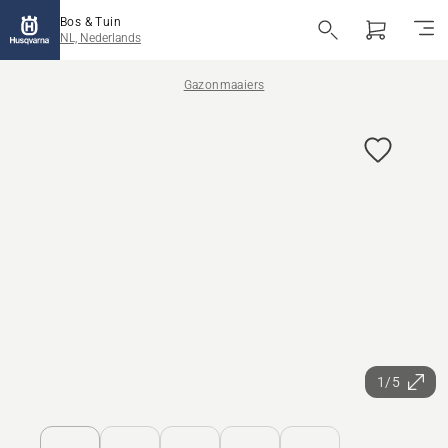
Bos & Tuin
NL, Nederlands
Gazonmaaiers
1/5