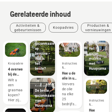
Gerelateerde inhoud
Activiteiten &
Producten &
Koopadvies
Elektrische
gebeurtenissen
vernieuwingen
gazonmaaier
Producten
versus
&
gazonmaaier
vernieuwingen
op
Het
benzine -
gazon
Wat is
maaien
het
met
Koopadvies
Instructies
&
beste?
Husqvarna
4 overwegingen
handleidingen
Hoe u de
bij de
olie in uw
aankoop
Wilt u
Husqvarna-
van een
Ververs
een
Koopadvies
gazonmaaier
grasmaaier
de olie
De beste
grasmaaier
ververst
na elke
gazonmaaier
kopen?
25
van
Hier zijn
Instructies
bedrijfsuren
&
Husqvarna
enkele
handleidingen
of na elk
Hoe
dingen