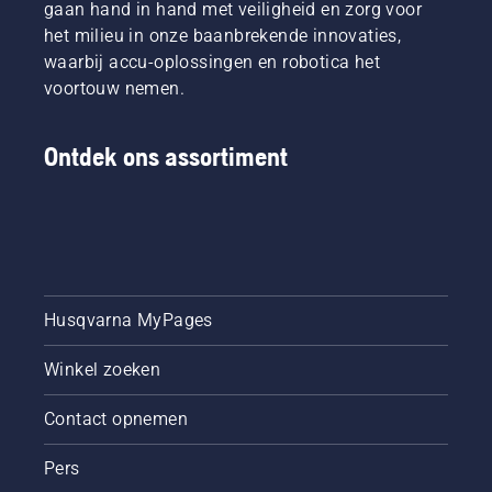
gaan hand in hand met veiligheid en zorg voor
ook als
het erg
het milieu in onze baanbrekende innovaties,
warm is.
waarbij accu-oplossingen en robotica het
Om in de
voortouw nemen.
juiste
stemming
te
Ontdek ons assortiment
komen,
kunt u
het
beste
eerst
kijken
naar
onze
Husqvarna MyPages
onmisbare
tips om
Winkel zoeken
het hele
seizoen
Contact opnemen
een
gezond
Pers
en
weelderig