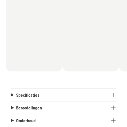
model voldoet aan A(8) EN836. KLIPPO LB 500-
serie, commerciële modellen met uitstekende
prestaties en duurzaamheid voor een langdurige
relatie.
Specificaties
Beoordelingen
Onderhoud