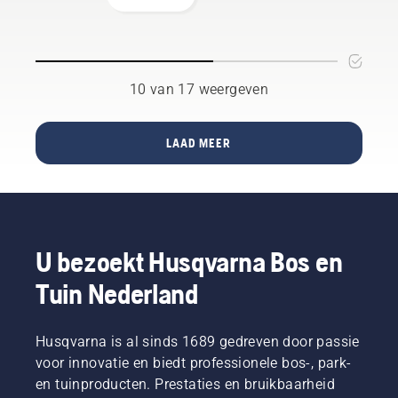
mooi
twee
vraag te
houden
manieren
beantwoorden.
tijdens
om de
de
olie af te
warme
tappen,
10 van 17 weergeven
dagen.
beide
Hier
zijn in
vindt u
deze
LAAD MEER
enkele
video te
gemakkelijk
zien.
op te
volgen
tips voor
gazononderhoud
U bezoekt Husqvarna Bos en
in de
zomer,
Tuin Nederland
waarmee
u uw
gazon
Husqvarna is al sinds 1689 gedreven door passie
prachtig
voor innovatie en biedt professionele bos-, park-
laat
en tuinproducten. Prestaties en bruikbaarheid
gedijen,