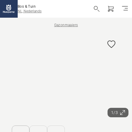
Bos & Tuin
NL, Nederlands
Gazonmaaiers
1/3