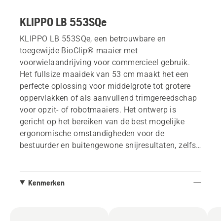
KLIPPO LB 553SQe
KLIPPO LB 553SQe, een betrouwbare en
toegewijde BioClip® maaier met
voorwielaandrijving voor commercieel gebruik.
Het fullsize maaidek van 53 cm maakt het een
perfecte oplossing voor middelgrote tot grotere
oppervlakken of als aanvullend trimgereedschap
voor opzit- of robotmaaiers. Het ontwerp is
gericht op het bereiken van de best mogelijke
ergonomische omstandigheden voor de
bestuurder en buitengewone snijresultaten, zelfs
bij nat weer. Uitgerust met de volledig
commerciële en hoogwaardige Husqvarna
HS 166AP-motor, gegoten aluminium dek,
Kenmerken
lichtgewicht aluminium wielen en een
ergonomisch, zijdelings verstelbaar en effectief
anti-vibratie handgreepsysteem, waardoor het