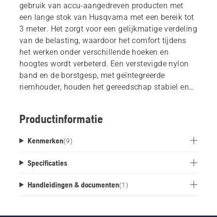
gebruik van accu-aangedreven producten met
een lange stok van Husqvarna met een bereik tot
3 meter. Het zorgt voor een gelijkmatige verdeling
van de belasting, waardoor het comfort tijdens
het werken onder verschillende hoeken en
hoogtes wordt verbeterd. Een verstevigde nylon
band en de borstgesp, met geïntegreerde
riemhouder, houden het gereedschap stabiel en
in evenwicht tijdens het bewegen. De brede,
gewatteerde schouderbanden en
Productinformatie
heupriemondersteuning bieden de hele dag
comfort, terwijl het draaibare schoudergedeelte
Kenmerken
(
9
)
de gewichtsverdeling verbetert. Het draagstel kan
eenvoudig worden aangepast aan uw
Specificaties
persoonlijke pasvorm en is compatibel met zowel
FLEXI-gereedschapsaccessoires als de
Handleidingen & documenten
(
1
)
Husqvarna BLi-X-accudrager.