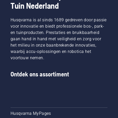
Tuin Nederland
dat
Manager
tijdens
Druk
gedoe
draagbare
het
gewoon
aanzienlijk
elektrische
gebruik,
op een
verminderd.
Husqvarna is al sinds 1689 gedreven door passie
producten
waardoor
knop op
en
u langer
de
voor innovatie en biedt professionele bos-, park-
accumachines
kunt
accutrimmer
en tuinproducten. Prestaties en bruikbaarheid
bij
werken
om de
gaan hand in hand met veiligheid en zorg voor
Husqvarna.
zonder
savE-
het milieu in onze baanbrekende innovaties,
te
modus
waarbij accu-oplossingen en robotica het
pauzeren.
in of uit
te
voortouw nemen.
schakelen.
Ontdek ons assortiment
Husqvarna MyPages