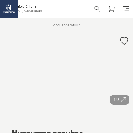
Bos & Tuin
NL, Nederlands
Accuapparatuur
1/3
Husqvarna accubox