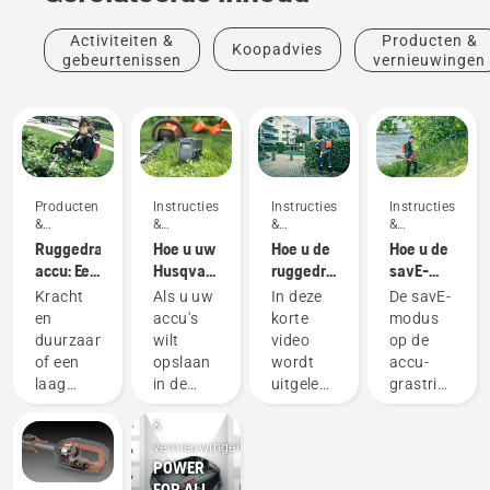
Activiteiten &
Producten &
Koopadvies
gebeurtenissen
vernieuwingen
Producten
Instructies
Instructies
Instructies
&
&
&
&
vernieuwingen
handleidingen
handleidingen
handleidingen
Ruggedragen
Hoe u uw
Hoe u de
Hoe u de
accu: Een
Husqvarna-
ruggedragen
savE-
revolutie
accu in
accu
modus op
Kracht
Als u uw
In deze
De savE-
in
de winter
correct
uw accu-
en
accu's
korte
modus
draagbaar
bewaart
omdoet
grastrimmer
duurzaamheid
wilt
video
op de
elektrisch
en
gebruikt
of een
opslaan
wordt
accu-
gereedschap
afstelt
laag
in de
uitgelegd
grastrimmer
Producten
geluidsniveau
winter,
hoe u de
van
&
en
moet u
ruggedragen
Husqvarna
vernieuwingen
milieuvriendelijk?
met een
accu
is zo
POWER
Met
paar
omdoet
ontworpen
FOR ALL