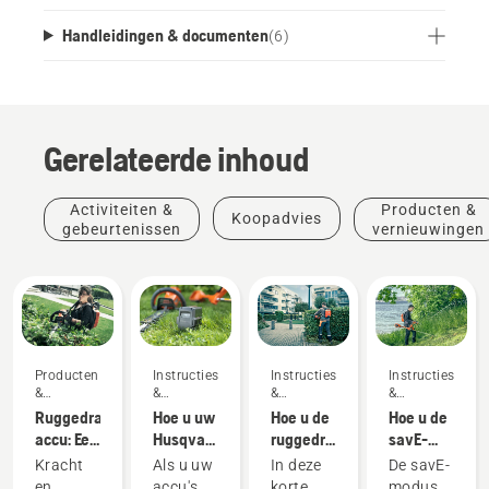
Handleidingen & documenten
(
6
)
Gerelateerde inhoud
Activiteiten &
Producten &
Koopadvies
gebeurtenissen
vernieuwingen
Producten
Instructies
Instructies
Instructies
&
&
&
&
vernieuwingen
handleidingen
handleidingen
handleidingen
Ruggedragen
Hoe u uw
Hoe u de
Hoe u de
accu: Een
Husqvarna-
ruggedragen
savE-
revolutie
accu in
accu
modus op
Kracht
Als u uw
In deze
De savE-
in
de winter
correct
uw accu-
en
accu's
korte
modus