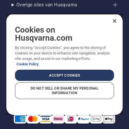
Overige sites van Husqvarna
Cookies on
Husqvarna.com
By clicking “Accept Cookies”, you agree to the storing of
cookies on your device to enhance site navigation, analyze
site usage, and assist in our marketing efforts.
Cookie Policy
© Husqvarna AB (publ). Alle rechten voorbehouden. De
getoonde prijzen zijn consumentenadviesprijzen. Alle
ACCEPT COOKIES
vermelde prijzen zijn adviesverkoopprijzen (incl. BTW),
tenzij het product beschikbaar is voor directe aankoop.
DO NOT SELL OR SHARE MY PERSONAL
Cookiebeleid
Gebruiksvoorwaarden
Privacyverklaring
INFORMATION
Bedrijfsgegevens
Report Suspected Violations