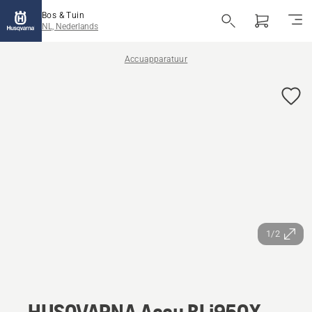
Bos & Tuin
NL, Nederlands
Accuapparatuur
1/2
HUSQVARNA Accu BLi950X