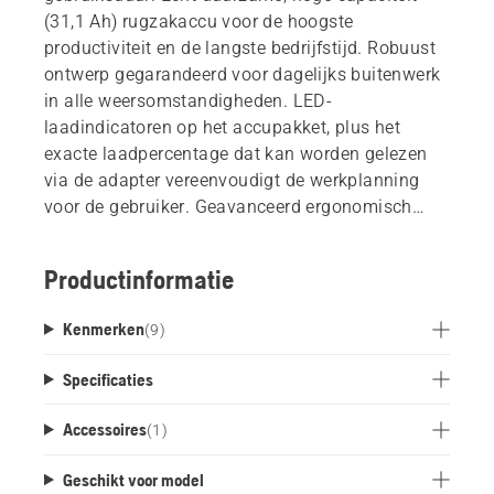
(31,1 Ah) rugzakaccu voor de hoogste
productiviteit en de langste bedrijfstijd. Robuust
ontwerp gegarandeerd voor dagelijks buitenwerk
in alle weersomstandigheden. LED-
laadindicatoren op het accupakket, plus het
exacte laadpercentage dat kan worden gelezen
via de adapter vereenvoudigt de werkplanning
voor de gebruiker. Geavanceerd ergonomisch
harnas zorgt voor een perfecte pasvorm, en het
gemakkelijk afneembare Accupakket betekent dat
Productinformatie
gebruikers de accu's vrij kunnen wisselen zonder
van harnas te wisselen. Afneembare steunvoet
Kenmerken
(
9
)
voor vrijstaand gebruik zorgt voor de hele dag
comfort en productiviteit, en vermindert het risico
Specificaties
dat het harnas nat en vuil wordt.
Accessoires
(
1
)
Geschikt voor model