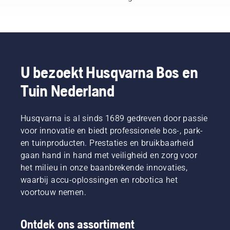
als
naar een
accu
langer
professional.
compleet
zorgt
kan
Met
nieuw
voor
worden
producten
niveau”,
meer
gebruikt
die op
aldus
draagcomfort
bij het
accu's
Johan
en
maaien
werken,
Svennung,
minder
van dun
U bezoekt Husqvarna Bos en
wordt
Product
vermoeidheid
gras.
Tuin Nederland
dat
Manager
tijdens
Druk
gedoe
draagbare
het
gewoon
aanzienlijk
elektrische
gebruik,
op een
verminderd.
Husqvarna is al sinds 1689 gedreven door passie
producten
waardoor
knop op
en
u langer
de
voor innovatie en biedt professionele bos-, park-
accumachines
kunt
accutrimmer
en tuinproducten. Prestaties en bruikbaarheid
bij
werken
om de
gaan hand in hand met veiligheid en zorg voor
Husqvarna.
zonder
savE-
het milieu in onze baanbrekende innovaties,
te
modus
waarbij accu-oplossingen en robotica het
pauzeren.
in of uit
te
voortouw nemen.
schakelen.
Ontdek ons assortiment