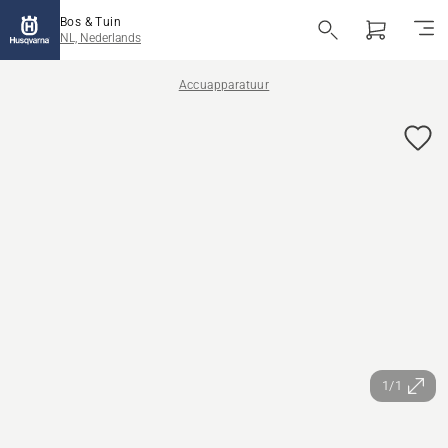
Bos & Tuin
NL, Nederlands
Accuapparatuur
1/1