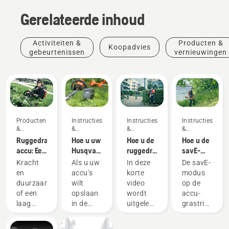
Gerelateerde inhoud
Activiteiten &
Producten &
Koopadvies
gebeurtenissen
vernieuwingen
Producten
Instructies
Instructies
Instructies
&
&
&
&
vernieuwingen
handleidingen
handleidingen
handleidingen
Ruggedragen
Hoe u uw
Hoe u de
Hoe u de
accu: Een
Husqvarna-
ruggedragen
savE-
revolutie
accu in
accu
modus op
Kracht
Als u uw
In deze
De savE-
in
de winter
correct
uw accu-
en
accu's
korte
modus
draagbaar
bewaart
omdoet
grastrimmer
duurzaamheid
wilt
video
op de
elektrisch
en
gebruikt
of een
opslaan
wordt
accu-
gereedschap
afstelt
laag
in de
uitgelegd
grastrimmer
Producten
geluidsniveau
winter,
hoe u de
van
&
en
moet u
ruggedragen
Husqvarna