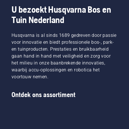
accu's
Johan
en
maaien
werken,
Svennung,
minder
van dun
U bezoekt Husqvarna Bos en
wordt
Product
vermoeidheid
gras.
Tuin Nederland
dat
Manager
tijdens
Druk
gedoe
draagbare
het
gewoon
aanzienlijk
elektrische
gebruik,
op een
verminderd.
Husqvarna is al sinds 1689 gedreven door passie
producten
waardoor
knop op
en
u langer
de
voor innovatie en biedt professionele bos-, park-
accumachines
kunt
accutrimmer
en tuinproducten. Prestaties en bruikbaarheid
bij
werken
om de
gaan hand in hand met veiligheid en zorg voor
Husqvarna.
zonder
savE-
het milieu in onze baanbrekende innovaties,
te
modus
waarbij accu-oplossingen en robotica het
pauzeren.
in of uit
te
voortouw nemen.
schakelen.
Ontdek ons assortiment