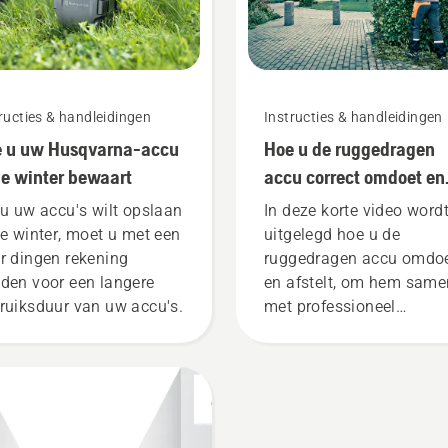
ructies & handleidingen
Instructies & handleidingen
 u uw Husqvarna-accu
Hoe u de ruggedragen
de winter bewaart
accu correct omdoet en
afstelt
 u uw accu's wilt opslaan
In deze korte video word
de winter, moet u met een
uitgelegd hoe u de
r dingen rekening
ruggedragen accu omdo
den voor een langere
en afstelt, om hem same
ruiksduur van uw accu's.
met professioneel
accugereedschap van
Husqvarna te gebruiken.
Een goed passende,
ruggedragen accu zorgt
voor meer draagcomfort