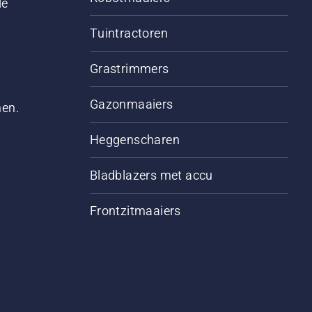
le
Tuintractoren
Grastrimmers
Gazonmaaiers
men.
Heggenscharen
Bladblazers met accu
Frontzitmaaiers