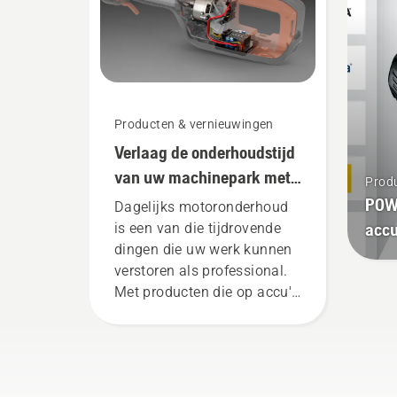
elektrische producten en
accumachines bij
Husqvarna.
Producten & vernieuwingen
Verlaag de onderhoudstijd
van uw machinepark met
Prod
accumachines
POW
Dagelijks motoronderhoud
acc
is een van die tijdrovende
dingen die uw werk kunnen
verstoren als professional.
Met producten die op accu's
werken, wordt dat gedoe
aanzienlijk verminderd.