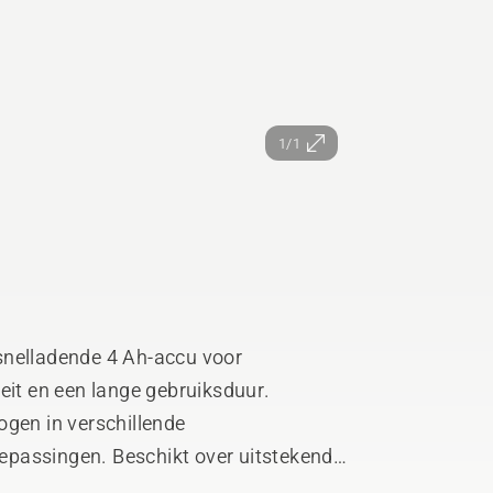
1/1
snelladende 4 Ah-accu voor
eit en een lange gebruiksduur.
ogen in verschillende
passingen. Beschikt over uitstekende
 en tijdens snel opladen, en intuïtieve