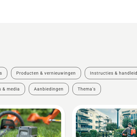
s
Producten & vernieuwingen
Instructies & handlei
s & media
Aanbiedingen
Thema's