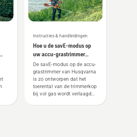
Instructies & handleidingen
Hoe u de savE-modus op
uw accu-grastrimmer
gebruikt
t
De savE-modus op de accu-
grastrimmer van Husqvarna
et
is zo ontworpen dat het
n
toerental van de trimmerkop
bij vol gas wordt verlaagd
terwijl het koppel behouden
blijft, zodat de accu langer
kan worden gebruikt bij het
maaien van dun gras. Druk
 en
gewoon op een knop op de