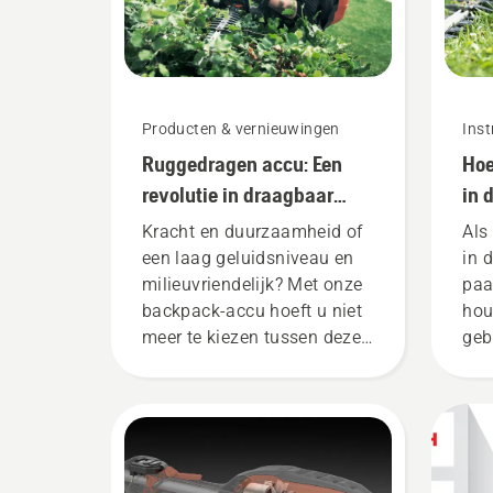
Producten & vernieuwingen
Inst
Ruggedragen accu: Een
Hoe
revolutie in draagbaar
in 
elektrisch gereedschap
Kracht en duurzaamheid of
Als
een laag geluidsniveau en
in 
milieuvriendelijk? Met onze
paa
backpack-accu hoeft u niet
hou
meer te kiezen tussen deze
geb
twee. “Dit backpack tilt het
aanbod accumachines naar
een compleet nieuw niveau”,
aldus Johan Svennung,
Product Manager draagbare