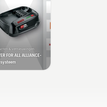
minder vermoeidheid tij
het gebruik, waardoor u
langer kunt werken zond
te pauzeren.
ucten & vernieuwingen
ER FOR ALL ALLIANCE-
usysteem