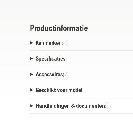
4-LED-oplaadindicator. Tot 600 keer opla
Productinformatie
Kenmerken
(
4
)
Specificaties
Accessoires
(
7
)
Geschikt voor model
Handleidingen & documenten
(
4
)