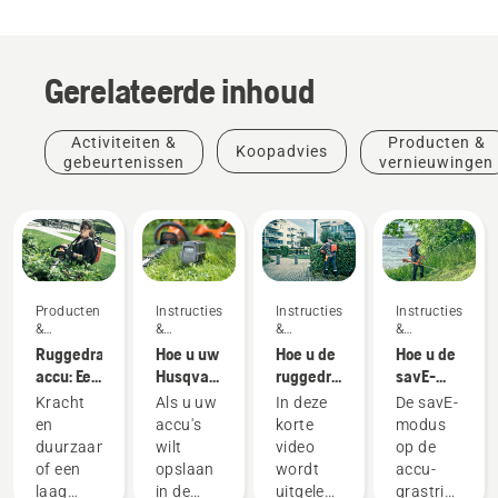
Gerelateerde inhoud
Activiteiten &
Producten &
Koopadvies
gebeurtenissen
vernieuwingen
Producten
Instructies
Instructies
Instructies
&
&
&
&
vernieuwingen
handleidingen
handleidingen
handleidingen
Ruggedragen
Hoe u uw
Hoe u de
Hoe u de
accu: Een
Husqvarna-
ruggedragen
savE-
revolutie
accu in
accu
modus op
Kracht
Als u uw
In deze
De savE-
in
de winter
correct
uw accu-
en
accu's
korte
modus
draagbaar
bewaart
omdoet
grastrimmer
duurzaamheid
wilt
video
op de
elektrisch
en
gebruikt
of een
opslaan
wordt
accu-
gereedschap
afstelt
laag
in de
uitgelegd
grastrimmer