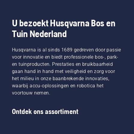
producten
niveau”,
meer
gebruikt
die op
aldus
draagcomfort
bij het
accu's
Johan
en
maaien
werken,
Svennung,
minder
van dun
U bezoekt Husqvarna Bos en
wordt
Product
vermoeidheid
gras.
Tuin Nederland
dat
Manager
tijdens
Druk
gedoe
draagbare
het
gewoon
aanzienlijk
elektrische
gebruik,
op een
verminderd.
Husqvarna is al sinds 1689 gedreven door passie
producten
waardoor
knop op
en
u langer
de
voor innovatie en biedt professionele bos-, park-
accumachines
kunt
accutrimmer
en tuinproducten. Prestaties en bruikbaarheid
bij
werken
om de
gaan hand in hand met veiligheid en zorg voor
Husqvarna.
zonder
savE-
het milieu in onze baanbrekende innovaties,
te
modus
waarbij accu-oplossingen en robotica het
pauzeren.
in of uit
te
voortouw nemen.
schakelen.
Ontdek ons assortiment