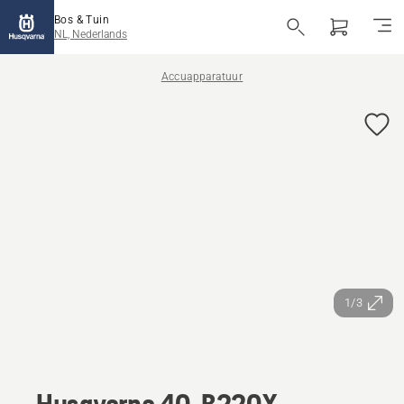
Bos & Tuin
NL, Nederlands
Accuapparatuur
1/3
Husqvarna 40-B220X