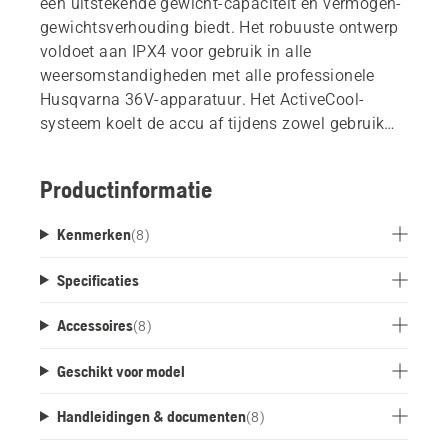
een uitstekende gewicht-capaciteit en vermogen-
gewichtsverhouding biedt. Het robuuste ontwerp
voldoet aan IPX4 voor gebruik in alle
weersomstandigheden met alle professionele
Husqvarna 36V-apparatuur. Het ActiveCool-
systeem koelt de accu af tijdens zowel gebruik
als opladen voor betere prestaties. Bluetooth™
klaar om verbinding te maken met Husqvarna
Productinformatie
Fleet Services.
Kenmerken
(
8
)
Specificaties
Accessoires
(
8
)
Geschikt voor model
Handleidingen & documenten
(
8
)