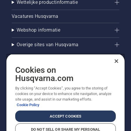
Wettelijke productinformatie
Vacatures Husqvarna
Webshop informatie
Overige sites van Husqvarna
Cookies on
Husqvarna.com
By clicking “Accept Cookies”, you agree to the storing of
cookies on your device to enhance site navigation, analyze
site usage, and assist in our marketing efforts.
Cookie Policy
© Husqvarna AB (publ). Alle rechten voorbehouden. De
getoonde prijzen zijn consumentenadviesprijzen. Alle
ACCEPT COOKIES
vermelde prijzen zijn adviesverkoopprijzen (incl. BTW),
tenzij het product beschikbaar is voor directe aankoop.
DO NOT SELL OR SHARE MY PERSONAL
Cookiebeleid
Gebruiksvoorwaarden
Privacyverklaring