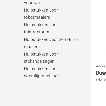
alle
vooraan
produ
Hulpstukken voor
robotmaaiers
Hulpstukken voor
tuintractoren
Hulpstukken voor zero-turn-
maaiers
Hulpstukken voor
stoksnoeizagen
Bekijk
Acces
meer
Hulpstukken voor
Duw
details
doorslijpmachines
(No re
over
Duwbe