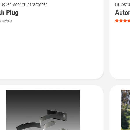
ukken voor tuintractoren
Hulpstu
meer
ch Plug
Auto
details
views)
over
Automo
Hybrid
Gras,
productb
4.1
van
5