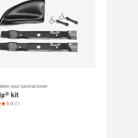
kken voor tuintractoren
ip® kit
5.0
(1)
®
eoordeling