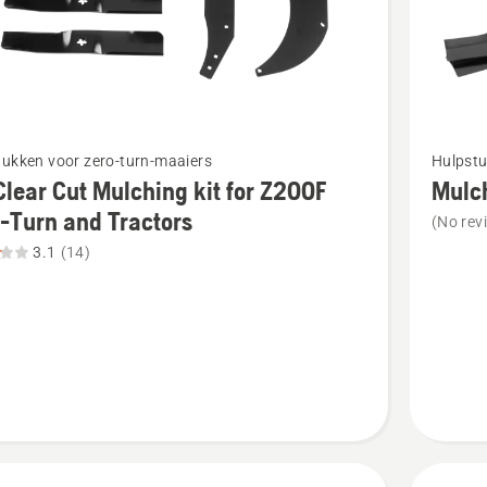
van
5
Bekijk
tukken voor zero-turn-maaiers
Hulpstu
meer
lear Cut Mulching kit for Z200F
Mulch
details
-Turn and Tractors
(No rev
over
3.1
(14)
r
Mulch
Kit
ng