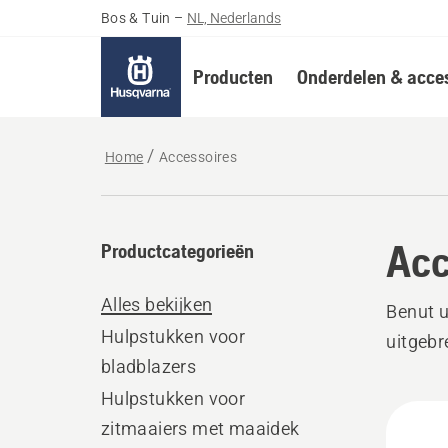
Bos & Tuin
–
NL, Nederlands
Producten
Onderdelen & acces
Home
Accessoires
Acc
Productcategorieën
Alles bekijken
Benut 
Hulpstukken voor
uitgebr
bladblazers
Hulpstukken voor
Bekij
zitmaaiers met maaidek