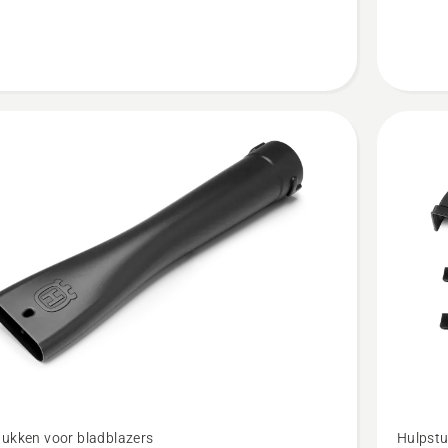
5
van
5
Bekijk
tukken voor bladblazers
Hulpstu
meer