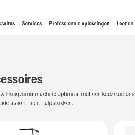
soires
Services
Professionele oplossingen
Leer en
essoires
uw Husqvarna-machine optimaal met een keuze uit ons
eide assortiment hulpstukken.
k