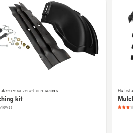
s,
tbeoordeling
Bekijk
tukken voor zero-turn-maaiers
Hulpstu
meer
hing kit
Mulch
details
views)
over
ng
Mulchin
kit,