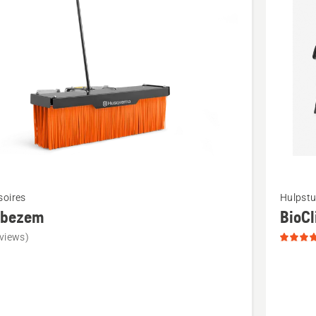
cten
Bekijk
soires
Hulpstu
meer
bezem
BioCl
details
views)
over
zem
BioClip
kit,
productb