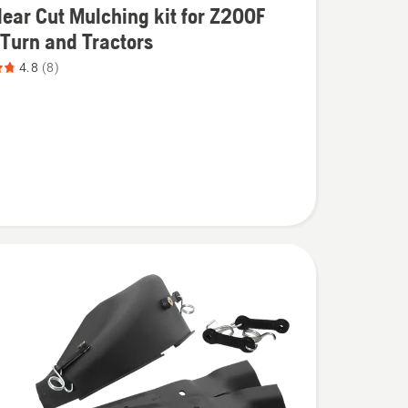
ear Cut Mulching kit for Z200F
Turn and Tractors
4.8
(8)
g
,
eoordeling