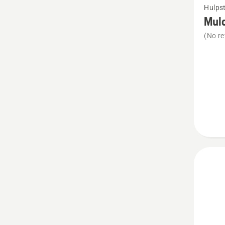
Hulpst
meer
Mul
details
(No re
over
Mulch
Plug