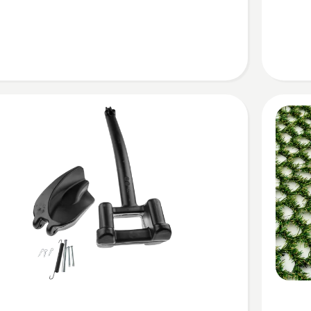
productb
3.1
van
5
Bekijk