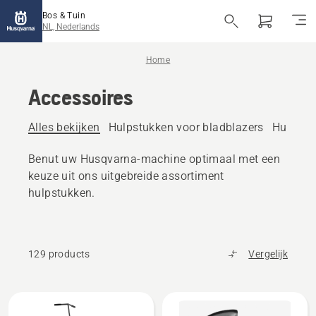
Bos & Tuin
NL, Nederlands
Home
Accessoires
Alles bekijken
Hulpstukken voor bladblazers
Hulpstu
Benut uw Husqvarna-machine optimaal met een
keuze uit ons uitgebreide assortiment
hulpstukken.
129 products
Vergelijk
Bekijk