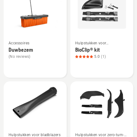
alle
producten
Bekijk
Bekijk
Accessoires
Hulpstukken voor
meer
meer
tuintractoren
Duwbezem
BioClip® kit
details
details
(No reviews)
5.0
(1)
over
over
Duwbezem
BioClip®
kit,
productbeoordeling
5
van
5
Bekijk
Bekijk
Hulpstukken voor bladblazers
Hulpstukken voor zero-turn-
meer
meer