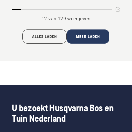
4.5
van
12 van 129 weergeven
5
ALLES LADEN
MEER LADEN
U bezoekt Husqvarna Bos en
Tuin Nederland