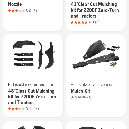
maaiers
Nozzle
42"Clear Cut Mulching
details
details
kit for Z200F Zero-Turn
3.0
(3)
over
over
and Tractors
Nozzle,
42"Clear
4.8
(8)
productbeoordeling
Cut
3
Mulching
van
kit
5
for
Z200F
Zero-
Turn
and
Bekijk
Bekijk
Tractors,
Hulpstukken voor zero-turn-
Hulpstukken voor zero-turn-
meer
meer
productbeoordeling
maaiers
maaiers
48"Clear Cut Mulching
Mulch Kit
details
details
4.8
kit for Z200F Zero-Turn
(No reviews)
over
over
and Tractors
van
48"Clear
Mulch
3.1
(14)
5
Cut
Kit
Mulching
kit