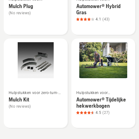
meer
meer
tuintractoren
robotmaaiers
Mulch Plug
Automower® Hybrid
details
details
Gras
(No reviews)
over
over
4.1
(43)
Mulch
Automower®
Plug
Hybrid
Gras,
productbeoordeling
4.1
van
5
Bekijk
Bekijk
Hulpstukken voor zero-turn-
Hulpstukken voor
meer
meer
maaiers
robotmaaiers
Mulch Kit
Automower® Tijdelijke
details
details
hekwerkbogen
(No reviews)
over
over
4.5
(27)
Mulch
Automower®
Kit
Tijdelijke
hekwerkbogen,
productbeoordeling