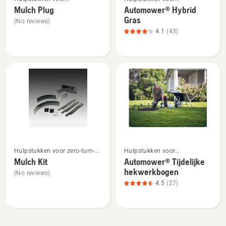
meer
meer
tuintractoren
robotmaaiers
Mulch Plug
Automower® Hybrid
details
details
Gras
(No reviews)
over
over
4.1
(43)
Mulch
Automower®
Plug
Hybrid
Gras,
productbeoordeling
4.1
van
5
Bekijk
Bekijk
Hulpstukken voor zero-turn-
Hulpstukken voor
meer
meer
maaiers
robotmaaiers
Mulch Kit
Automower® Tijdelijke
details
details
hekwerkbogen
(No reviews)
over
over
4.5
(27)
Mulch
Automower®
Kit
Tijdelijke
hekwerkbogen,
productbeoordeling