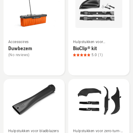
alle
producten
Bekijk
Bekijk
Accessoires
Hulpstukken voor
meer
meer
tuintractoren
Duwbezem
BioClip® kit
details
details
(No reviews)
5.0
(1)
over
over
Duwbezem
BioClip®
kit,
productbeoordeling
5
van
5
Bekijk
Bekijk
Hulpstukken voor bladblazers
Hulpstukken voor zero-turn-
meer
meer