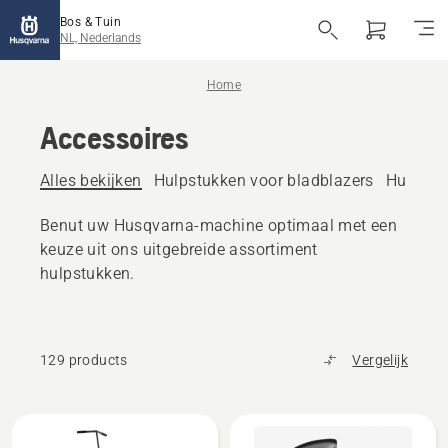
Bos & Tuin
NL, Nederlands
Home
Accessoires
Alles bekijken
Hulpstukken voor bladblazers
Hulpstu
Benut uw Husqvarna-machine optimaal met een
keuze uit ons uitgebreide assortiment
hulpstukken.
129 products
Vergelijk
Bekijk