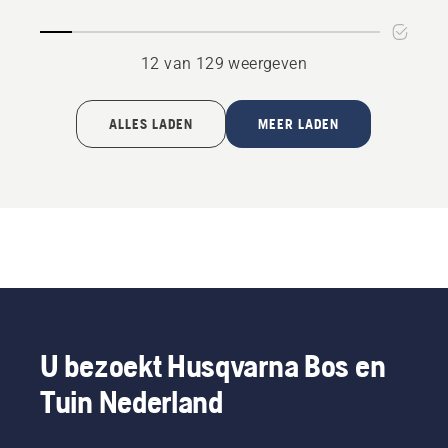
4.5
van
12 van 129 weergeven
5
ALLES LADEN
MEER LADEN
U bezoekt Husqvarna Bos en
Tuin Nederland