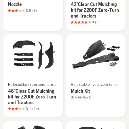
maaiers
Nozzle
42"Clear Cut Mulching
details
details
kit for Z200F Zero-Turn
3.0
(3)
over
over
and Tractors
Nozzle,
42"Clear
4.8
(8)
productbeoordeling
Cut
3
Mulching
van
kit
5
for
Z200F
Zero-
Turn
and
Bekijk
Bekijk
Tractors,
Hulpstukken voor zero-turn-
Hulpstukken voor zero-turn-
meer
meer
productbeoordeling
maaiers
maaiers
48"Clear Cut Mulching
Mulch Kit
details
details
4.8
kit for Z200F Zero-Turn
(No reviews)
over
over
and Tractors
van
48"Clear
Mulch
3.1
(14)
5
Cut
Kit
Mulching
kit