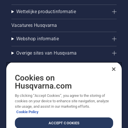
Wettelijke productinformatie
Vacatures Husqvarna
Webshop informatie
Overige sites van Husqvarna
Cookies on
Husqvarna.com
By clicking “Accept Cookies”, you agree to the storing of
cookies on your device to enhance site navigation, analyze
site usage, and assist in our marketing efforts.
Cookie Policy
© Husqvarna AB (publ). Alle rechten voorbehouden. De
getoonde prijzen zijn consumentenadviesprijzen. Alle
ACCEPT COOKIES
vermelde prijzen zijn adviesverkoopprijzen (incl. BTW),