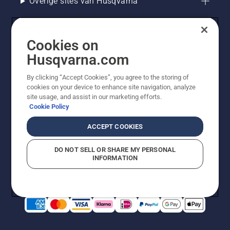
Overige sites van Husqvarna
Cookies on
Husqvarna.com
By clicking “Accept Cookies”, you agree to the storing of
cookies on your device to enhance site navigation, analyze
site usage, and assist in our marketing efforts.
Cookie Policy
© Husqvarna AB (publ). Alle rechten voorbehouden. De
getoonde prijzen zijn consumentenadviesprijzen. Alle
ACCEPT COOKIES
vermelde prijzen zijn adviesverkoopprijzen (incl. BTW),
tenzij het product beschikbaar is voor directe aankoop.
DO NOT SELL OR SHARE MY PERSONAL
Cookiebeleid
Gebruiksvoorwaarden
Privacyverklaring
INFORMATION
Bedrijfsgegevens
Report Suspected Violations