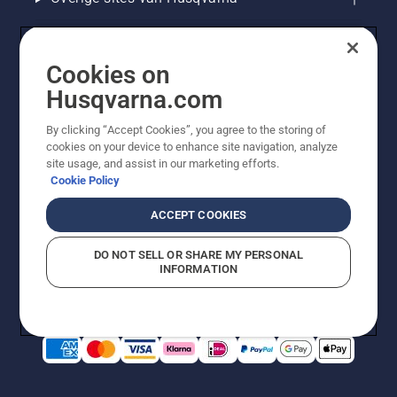
Cookies on
Husqvarna.com
By clicking “Accept Cookies”, you agree to the storing of
cookies on your device to enhance site navigation, analyze
site usage, and assist in our marketing efforts.
Cookie Policy
© Husqvarna AB (publ). Alle rechten voorbehouden. De
getoonde prijzen zijn consumentenadviesprijzen. Alle
ACCEPT COOKIES
vermelde prijzen zijn adviesverkoopprijzen (incl. BTW),
tenzij het product beschikbaar is voor directe aankoop.
DO NOT SELL OR SHARE MY PERSONAL
Cookiebeleid
Gebruiksvoorwaarden
Privacyverklaring
INFORMATION
Bedrijfsgegevens
Report Suspected Violations