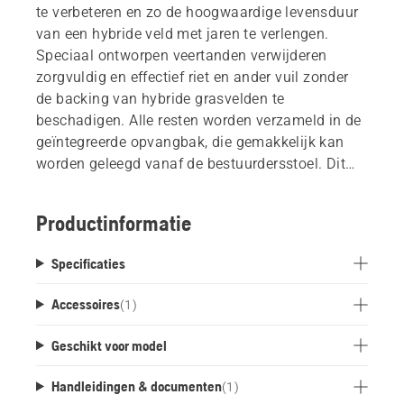
te verbeteren en zo de hoogwaardige levensduur
van een hybride veld met jaren te verlengen.
Speciaal ontworpen veertanden verwijderen
zorgvuldig en effectief riet en ander vuil zonder
de backing van hybride grasvelden te
beschadigen. Alle resten worden verzameld in de
geïntegreerde opvangbak, die gemakkelijk kan
worden geleegd vanaf de bestuurdersstoel. Dit
frontmaaihulpstuk zorgt voor een financieel
efficiëntere werking omdat regelmatig
Productinformatie
verticuteren de intervallen voor dure renovaties of
heraanleg van het veld met minstens 30%
Specificaties
verlengt, afhankelijk van de verticuteerfrequentie
en de plaatselijke graszodenomstandigheden.
Accessoires
(
1
)
Geschikt voor model
Handleidingen & documenten
(
1
)