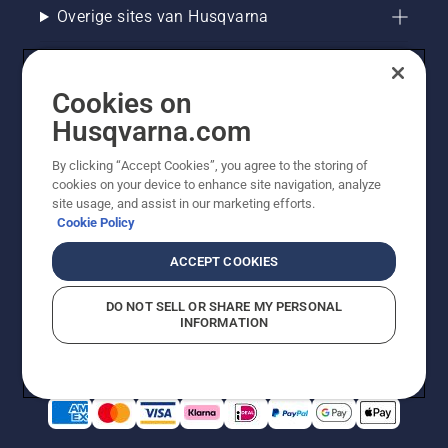
Overige sites van Husqvarna
Cookies on
Husqvarna.com
By clicking “Accept Cookies”, you agree to the storing of
cookies on your device to enhance site navigation, analyze
site usage, and assist in our marketing efforts.
Cookie Policy
© Husqvarna AB (publ). Alle rechten voorbehouden. De
getoonde prijzen zijn consumentenadviesprijzen. Alle
ACCEPT COOKIES
vermelde prijzen zijn adviesverkoopprijzen (incl. BTW),
tenzij het product beschikbaar is voor directe aankoop.
DO NOT SELL OR SHARE MY PERSONAL
Cookiebeleid
Gebruiksvoorwaarden
Privacyverklaring
INFORMATION
Bedrijfsgegevens
Report Suspected Violations