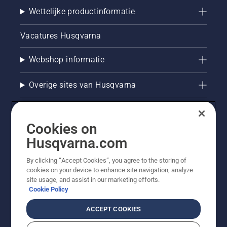
Wettelijke productinformatie
Vacatures Husqvarna
Webshop informatie
Overige sites van Husqvarna
Cookies on
Husqvarna.com
By clicking “Accept Cookies”, you agree to the storing of
cookies on your device to enhance site navigation, analyze
site usage, and assist in our marketing efforts.
Cookie Policy
© Husqvarna AB (publ). Alle rechten voorbehouden. De
getoonde prijzen zijn consumentenadviesprijzen. Alle
ACCEPT COOKIES
vermelde prijzen zijn adviesverkoopprijzen (incl. BTW),
tenzij het product beschikbaar is voor directe aankoop.