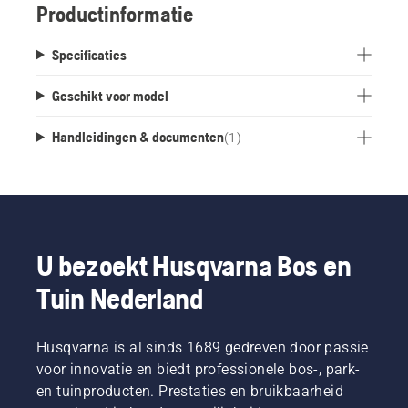
Productinformatie
Specificaties
Geschikt voor model
Handleidingen & documenten
(
1
)
U bezoekt Husqvarna Bos en
Tuin Nederland
Husqvarna is al sinds 1689 gedreven door passie
voor innovatie en biedt professionele bos-, park-
en tuinproducten. Prestaties en bruikbaarheid