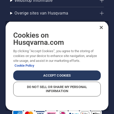
Webshop informatie
Overige sites van Husqvarna
Cookies on
Husqvarna.com
By clicking “Accept Cookies”, you agree to the storing of
cookies on your device to enhance site navigation, analyze
site usage, and assist in our marketing efforts.
Cookie Policy
© Husqvarna AB (publ). Alle rechten voorbehouden. De
getoonde prijzen zijn consumentenadviesprijzen. Alle
ACCEPT COOKIES
vermelde prijzen zijn adviesverkoopprijzen (incl. BTW),
tenzij het product beschikbaar is voor directe aankoop.
DO NOT SELL OR SHARE MY PERSONAL
Cookiebeleid
Gebruiksvoorwaarden
Privacyverklaring
INFORMATION
Bedrijfsgegevens
Report Suspected Violations