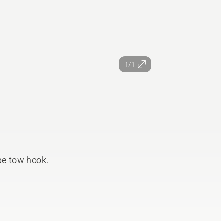
1/1
ype tow hook.