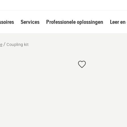
soires
Services
Professionele oplossingen
Leer en
de
Coupling kit