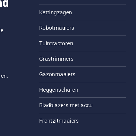
nd
Kettingzagen
Robotmaaiers
le
Tuintractoren
Grastrimmers
Gazonmaaiers
men.
Heggenscharen
Bladblazers met accu
Frontzitmaaiers