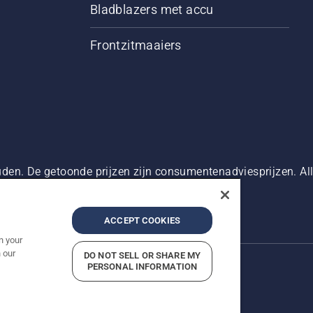
Bladblazers met accu
Frontzitmaaiers
den. De getoonde prijzen zijn consumentenadviesprijzen. Alle
oduct beschikbaar is voor directe aankoop.
g
Bedrijfsgegevens
Report Suspected Violations
ACCEPT COOKIES
n your
 our
DO NOT SELL OR SHARE MY
PERSONAL INFORMATION