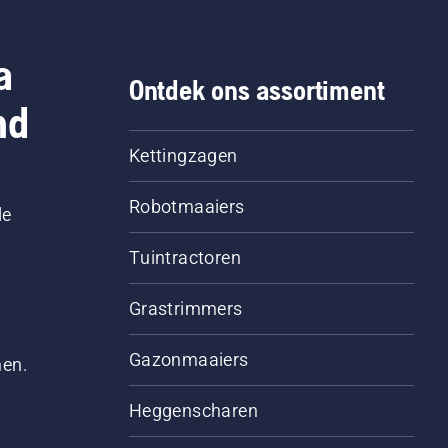
a
Ontdek ons assortiment
nd
Kettingzagen
Robotmaaiers
le
Tuintractoren
Grastrimmers
Gazonmaaiers
men.
Heggenscharen