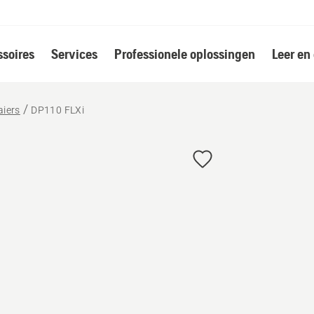
soires
Services
Professionele oplossingen
Leer en
aiers
DP110 FLXi