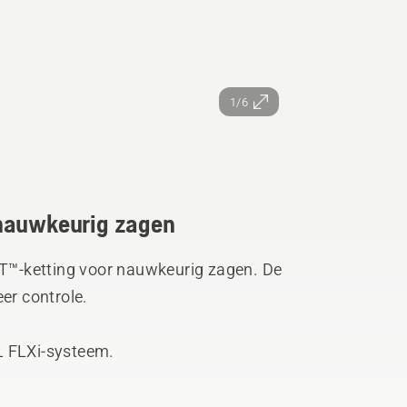
1/6
 nauwkeurig zagen
™-ketting voor nauwkeurig zagen. De
er controle.
L FLXi-systeem.