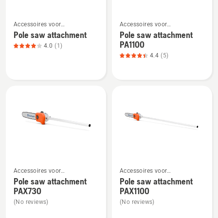
Bekijk
Bekijk
Accessoires voor
Accessoires voor
meer
meer
combitrimmers en -
combitrimmers en -
Pole saw attachment
Pole saw attachment
details
details
bosmaaiers
bosmaaiers
PA1100
4.0
(1)
over
over
4.4
(5)
Pole
Pole
saw
saw
attachment,
attachment
productbeoordeling
PA1100,
4
productbeoordeling
van
4.4
5
van
5
Bekijk
Bekijk
Accessoires voor
Accessoires voor
meer
meer
combitrimmers en -
combitrimmers en -
Pole saw attachment
Pole saw attachment
details
details
bosmaaiers
bosmaaiers
PAX730
PAX1100
over
over
(No reviews)
(No reviews)
Pole
Pole