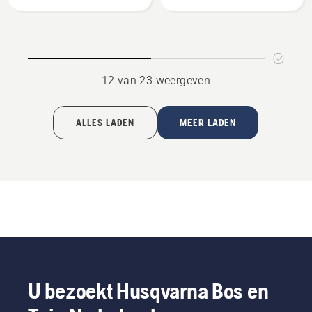
saw
saw
attachment
attachment
PAX730
PAX1100
12 van 23 weergeven
ALLES LADEN
MEER LADEN
U bezoekt Husqvarna Bos en