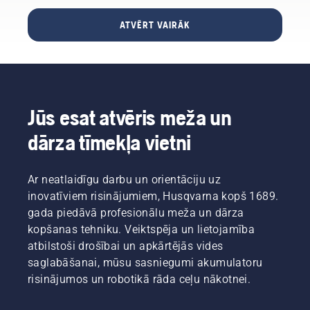
izjaukt
atrast
auklu,
krūmgriezim
gatavībā.
jūsu
nokritušu
līdz
ATVĒRT VAIRĀK
nomainīt
darba
nelielu
dzinējs
trimmera
ritmu.
instrumentu
iedarbojas.
spoli
Izmantojot
vai
Krūmgrieža
pret
akumulatora
uzgriezni.
iedarbināšanas
zāles
tehniku,
procedūra.
nazi.
šīs rūpes
Ja
Jūs esat atvēris meža un
atkrīt.
ievērojat
šo
dārza tīmekļa vietni
procedūru,
Husqvarna
krūmgriezi
Ar neatlaidīgu darbu un orientāciju uz
ir ļoti
inovatīviem risinājumiem, Husqvarna kopš 1689.
viegli
gada piedāvā profesionālu meža un dārza
iedarbināt.
kopšanas tehniku. Veiktspēja un lietojamība
atbilstoši drošībai un apkārtējās vides
saglabāšanai, mūsu sasniegumi akumulatoru
risinājumos un robotikā rāda ceļu nākotnei.