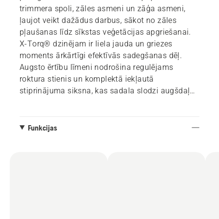
trimmera spoli, zāles asmeni un zāģa asmeni,
ļaujot veikt dažādus darbus, sākot no zāles
pļaušanas līdz sīkstas veģetācijas apgriešanai.
X-Torq® dzinējam ir liela jauda un griezes
moments ārkārtīgi efektīvās sadegšanas dēļ.
Augsto ērtību līmeni nodrošina regulējams
roktura stienis un komplektā iekļautā
stiprinājuma siksna, kas sadala slodzi augšdaļā
ergonomiskam darba stāvoklim.
Funkcijas