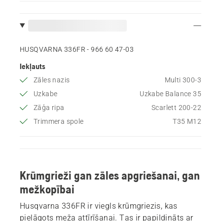
HUSQVARNA 336FR - 966 60 47‑03
Iekļauts
Zāles nazis
Multi 300-3
Uzkabe
Uzkabe Balance 35
Zāģa ripa
Scarlett 200-22
Trimmera spole
T35 M12
Krūmgrieži gan zāles apgriešanai, gan
mežkopībai
Husqvarna 336FR ir viegls krūmgriezis, kas
pielāgots meža attīrīšanai. Tas ir papildināts ar