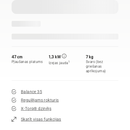
47 cm
1,3 kW
7 kg
Pļaušanas platums
Svars (bez
1
Izejas jauda
griešanas
aprīkojuma)
Balance 35
Regulējams rokturis
X-Torq® dzinējs
Skatīt visas funkcijas