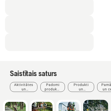
Saistītais saturs
Aktivitātes
Padomi
Produkti
Pamā
un
produktu
un
un c
pasākumi
iegādei
inovācijas
Pašvaldības