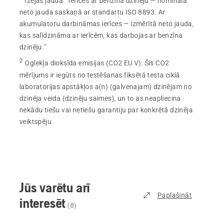
Izejas jauda
:
"Ierīces ar benzīna dzinēju — nominālā
neto jauda saskaņā ar standartu ISO 8893. Ar
akumulatoru darbināmas ierīces — izmērītā neto jauda,
kas salīdzināma ar ierīcēm, kas darbojas ar benzīna
dzinēju."
2
Oglekļa dioksīda emisijas (CO2 EU V)
:
Šis CO2
mērījums ir iegūts no testēšanas fiksētā testa ciklā
laboratorijas apstākļos a(n) (galvenajam) dzinējam no
dzinēja veida (dzinēju saimes), un to as neapliecina
nekādu tiešu vai netiešu garantiju par konkrētā dzinēja
veiktspēju.
Jūs varētu arī
Paplašināt
interesēt
(
8
)