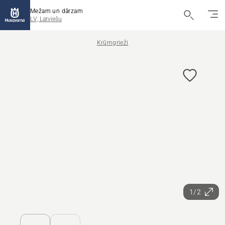
Mežam un dārzam
LV, Latviešu
Krūmgrieži
1/2