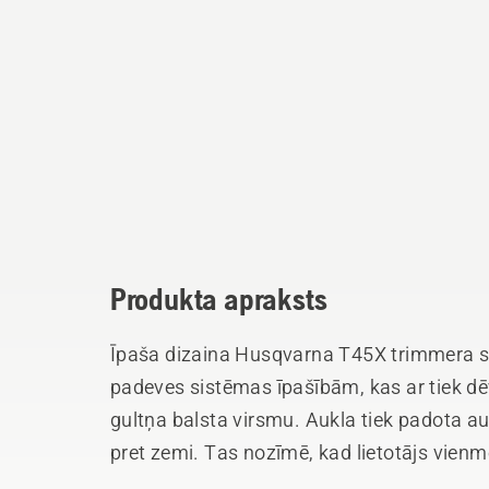
Produkta apraksts
Īpaša dizaina Husqvarna T45X trimmera s
padeves sistēmas īpašībām, kas ar tiek dēv
gultņa balsta virsmu. Aukla tiek padota au
pret zemi. Tas nozīmē, kad lietotājs vienmē
padota, un auklu iespējams padot arī vienla