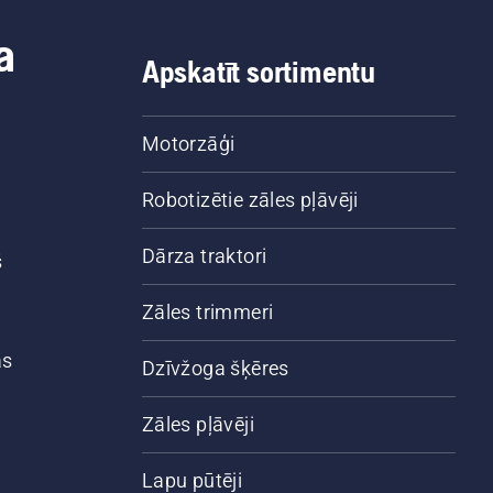
a
Apskatīt sortimentu
Motorzāģi
Robotizētie zāles pļāvēji
Dārza traktori
š
Zāles trimmeri
ās
Dzīvžoga šķēres
Zāles pļāvēji
Lapu pūtēji