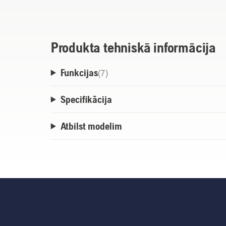
nepieciešams izslēgt iekārtu un noāķēt no
padošana..
Produkta tehniskā informācija
Funkcijas
(
7
)
Specifikācija
Atbilst modelim