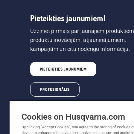
Pieteikties jaunumiem!
Uzziniet pirmais par jaunajiem produktiem
produktu inovācijām, atjauninājumiem,
kampaņām un citu noderīgu informāciju.
PIETEIKTIES JAUNUMIEM
PROFESIONĀLIS
Cookies on Husqvarna.com
By clicking “Accept Cookies”, you agree to the storing of cookies o
device to enhance site navigation, analyze site usage, and assist in