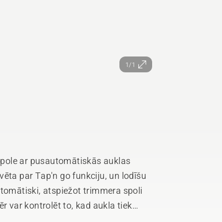
1/1
pole ar pusautomātiskās auklas
ēta par Tap'n go funkciju, un lodīšu
tomātiski, atspiežot trimmera spoli
r var kontrolēt to, kad aukla tiek
icīgi darbojoties ar iekārtu. Nav