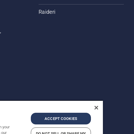
Raideri
,
ACCEPT COOKIES
n your
 our
DO NOT SELL OR SHARE MY