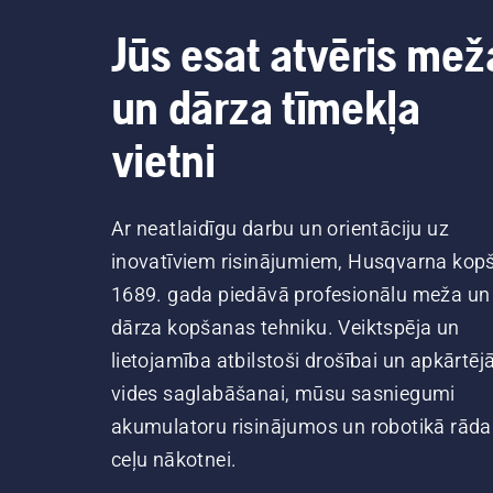
Jūs esat atvēris mež
un dārza tīmekļa
vietni
Ar neatlaidīgu darbu un orientāciju uz
inovatīviem risinājumiem, Husqvarna kop
1689. gada piedāvā profesionālu meža un
dārza kopšanas tehniku. Veiktspēja un
lietojamība atbilstoši drošībai un apkārtēj
vides saglabāšanai, mūsu sasniegumi
akumulatoru risinājumos un robotikā rāda
ceļu nākotnei.