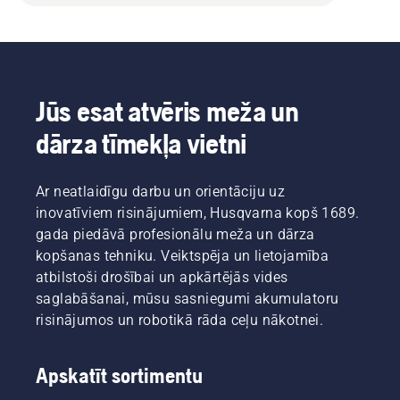
Jūs esat atvēris meža un
dārza tīmekļa vietni
Ar neatlaidīgu darbu un orientāciju uz
inovatīviem risinājumiem, Husqvarna kopš 1689.
gada piedāvā profesionālu meža un dārza
kopšanas tehniku. Veiktspēja un lietojamība
atbilstoši drošībai un apkārtējās vides
saglabāšanai, mūsu sasniegumi akumulatoru
risinājumos un robotikā rāda ceļu nākotnei.
Apskatīt sortimentu