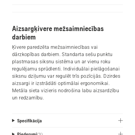
Aizsargķivere mežsaimniecības
darbiem
Ķivere paredzēta mežsaimniecības vai
dārzkopības darbiem. Standarta sešu punktu
plastmasas siksnu sistēma un ar vienu roku
regulējamu sprūdlenti. Individuālai pielāgošanai
siksnu dziļumu var regulēt trīs pozīcijās. Dzirdes
aizsargi ir izstrādāti optimālai ergonomikai.
Metāla sieta vizieris nodrošina labu aizsardzību
un redzamību.
Specifikācija
Piederumi
(
3
)