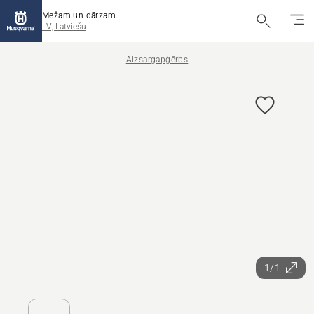
Mežam un dārzam
LV, Latviešu
Aizsargapģērbs
1/1