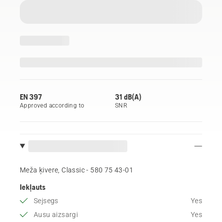
EN 397
31 dB(A)
Approved according to
SNR
Meža ķivere, Classic - 580 75 43‑01
Iekļauts
Sejsegs
Yes
Ausu aizsargi
Yes