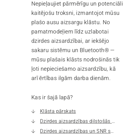
Nepieļaujiet pārmērīgu un potenciāli
kaitējošu troksni, izmantojot mūsu
plašo ausu aizsargu klāstu. No
pamatmodeļiem līdz uzlabotai
dzirdes aizsardzībai, ar iekšējo
sakaru sistēmu un Bluetooth® —
mūsu plašais klāsts nodrošinās tik
ļoti nepieciešamo aizsardzību, kā
arī ērtības ilgām darba dienām.
Kas ir šajā lapā?
Klāsta pārskats
Dzirdes aizsardzības dilstošās daļas
Dzirdes aizsardzības un SNR skaidrojums