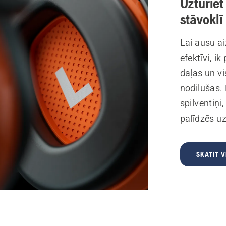
Uzturiet
stāvoklī
Lai ausu a
efektīvi, 
daļas un vi
nodilušas.
spilventiņi
palīdzēs uz
SKATĪT V