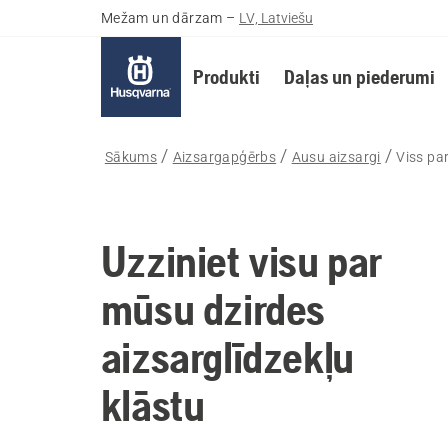
Mežam un dārzam
–
LV, Latviešu
Produkti
Daļas un piederumi
Sākums
Aizsargapģērbs
Ausu aizsargi
Viss pa
Uzziniet visu par
mūsu dzirdes
aizsarglīdzekļu
klāstu