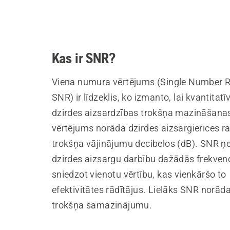
Kas ir SNR?
Viena numura vērtējums (Single Number R
SNR) ir līdzeklis, ko izmanto, lai kvantitatī
dzirdes aizsardzības trokšņa mazināšanas
vērtējums norāda dzirdes aizsargierīces ra
trokšņa vājinājumu decibelos (dB). SNR ņ
dzirdes aizsargu darbību dažādās frekven
sniedzot vienotu vērtību, kas vienkāršo to
efektivitātes rādītājus. Lielāks SNR norāda
trokšņa samazinājumu.