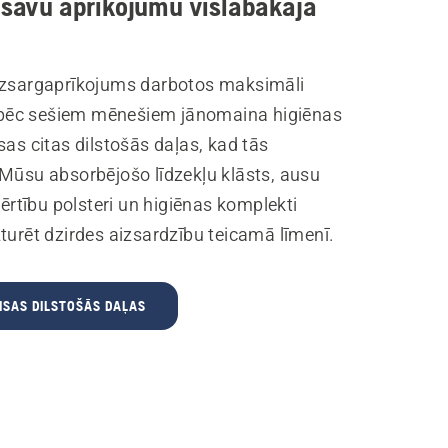
 savu aprīkojumu vislabākajā
izsargaprīkojums darbotos maksimāli
ik pēc sešiem mēnešiem jānomaina higiēnas
sas citas dilstošās daļas, kad tās
 Mūsu absorbējošo līdzekļu klāsts, ausu
, ērtību polsteri un higiēnas komplekti
turēt dzirdes aizsardzību teicamā līmenī.
ISAS DILSTOŠĀS DAĻAS