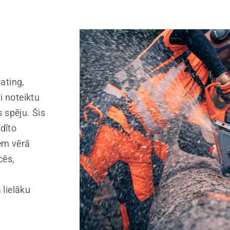
ating,
vi noteiktu
 spēju. Šis
dīto
em vērā
cēs,
 lielāku