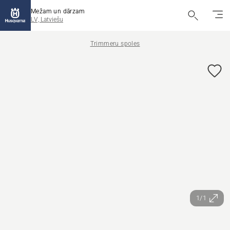
Mežam un dārzam
LV, Latviešu
Trimmeru spoles
1/1