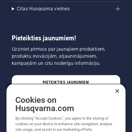
Citas Husqvarna vietnes
Pieteikties jaunumiem!
Uzziniet pirmais par jaunajiem produktiem,
produktu inovācijām, atjauninājumiem,
kampaņām un citu noderīgu informāciju.
PIETEIKTIES JAUNUMIEM
Cookies on
PROFESIONĀLIS
Husqvarna.com
By clicking “Accept Cookies”, you agree to the storing of
cookies on your device to enhance site navigation, analyze
site usage, and assist in our marketing efforts.