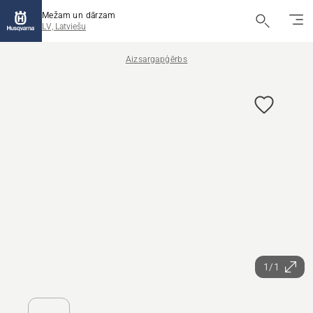
Mežam un dārzam
LV, Latviešu
Aizsargapģērbs
1/1