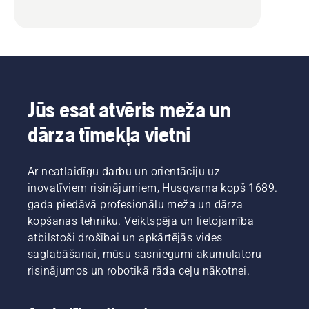
Jūs esat atvēris meža un
dārza tīmekļa vietni
Ar neatlaidīgu darbu un orientāciju uz
inovatīviem risinājumiem, Husqvarna kopš 1689.
gada piedāvā profesionālu meža un dārza
kopšanas tehniku. Veiktspēja un lietojamība
atbilstoši drošībai un apkārtējās vides
saglabāšanai, mūsu sasniegumi akumulatoru
risinājumos un robotikā rāda ceļu nākotnei.