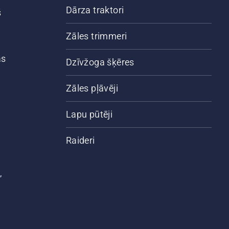
Dārza traktori
š
Zāles trimmeri
ās
Dzīvžoga šķēres
Zāles pļāvēji
Lapu pūtēji
Raideri
,