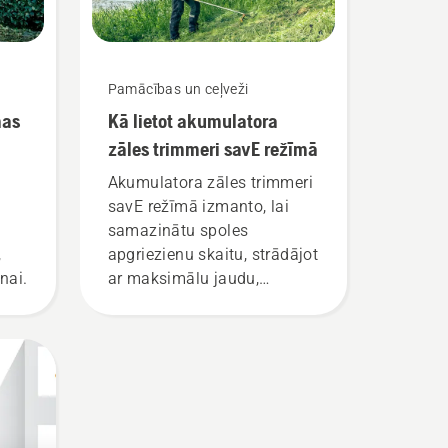
Pamācības un ceļveži
mas
Kā lietot akumulatora
zāles trimmeri savE režīmā
Akumulatora zāles trimmeri
savE režīmā izmanto, lai
samazinātu spoles
,
apgriezienu skaitu, strādājot
nai.
ar maksimālu jaudu,
vienlaikus uzturot tādu
griezes momentu, kas ļauj
ietaupīt akumulatora uzlādi,
pļaujot zāli. Vienkārši
nospiediet savE pogu uz
trimmera, lai aktivizētu šo
režīmu.