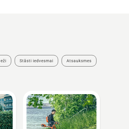
eži
Stāsti iedvesmai
Atsauksmes