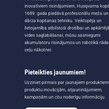
inovatīviem risinājumiem, Husqvarna kop
1689. gada piedāvā profesionālu meža un
dārza kopšanas tehniku. Veiktspēja un
lietojamība atbilstoši drošībai un apkārtēj
vides saglabāšanai, mūsu sasniegumi
akumulatoru risinājumos un robotikā rāda
ceļu nākotnei.
Pieteikties jaunumiem!
Uzziniet pirmais par jaunajiem produktiem
produktu inovācijām, atjauninājumiem,
kampaņām un citu noderīgu informāciju.