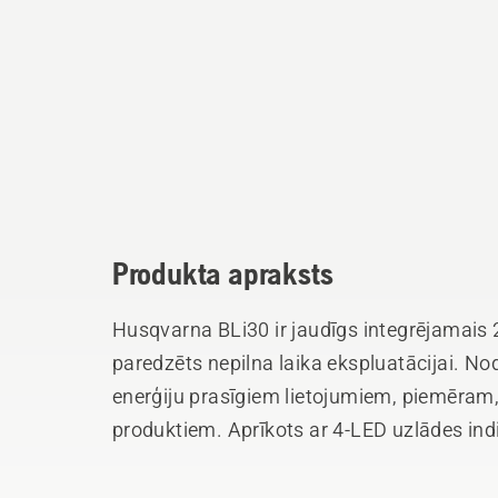
Produkta apraksts
Husqvarna BLi30 ir jaudīgs integrējamais
paredzēts nepilna laika ekspluatācijai. Nod
enerģiju prasīgiem lietojumiem, piemēram
produktiem. Aprīkots ar 4-LED uzlādes ind
Uzlādējams līdz pat 600 reizēm.