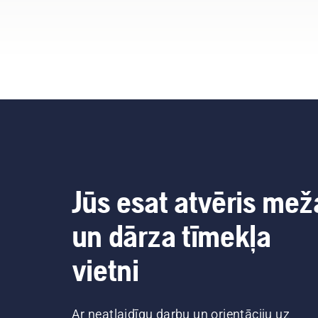
Jūs esat atvēris mež
un dārza tīmekļa
vietni
Ar neatlaidīgu darbu un orientāciju uz