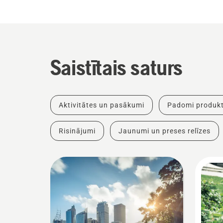
Saistītais saturs
Aktivitātes un pasākumi
Padomi produkt
Risinājumi
Jaunumi un preses relīzes