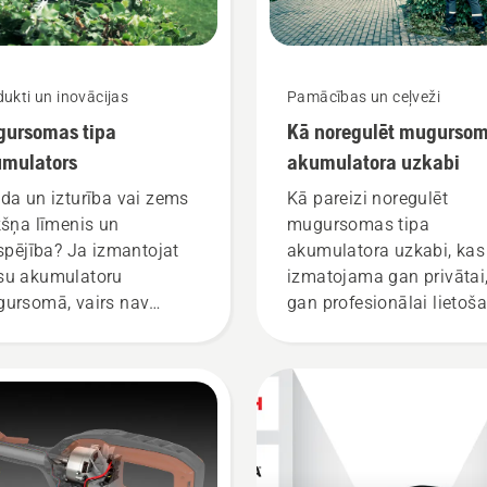
ukti un inovācijas
Pamācības un ceļveži
ursomas tipa
Kā noregulēt mugurso
mulators
akumulatora uzkabi
da un izturība vai zems
Kā pareizi noregulēt
kšņa līmenis un
mugursomas tipa
tspējība? Ja izmantojat
akumulatora uzkabi, kas
u akumulatoru
izmatojama gan privātai
ursomā, vairs nav
gan profesionālai lietoša
zvēlas labākā iespēja no
ām iespējamajām. “Šis ir
isam jauns akumulatoru
trādājumu līmenis,”
sta Johans Svenungs
han Svennung),
qvarna elektrisko un ar