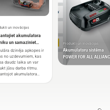
mulatoru darbināmo
ā turamo produktu
aļas vadītājs.
ukti un inovācijas
antojiet akumulatora
niku un samaziniet
Produkti un inovācijas
kopes apjomu
Akumulatoru sistēma
ulāra dzinēja apkopes ir
POWER FOR ALL ALLIAN
ns no uzdevumiem, kas
sa daudz laika un var
aukt jūsu darba ritmu.
antojot akumulatora
iku, šīs rūpes atkrīt.