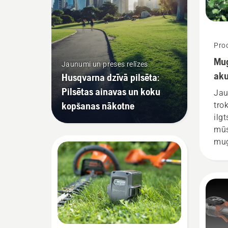
Prod
Mug
Jaunumi un preses relīzes
aku
Husqvarna dzīvā pilsēta:
Pilsētas ainavas un koku
Jau
kopšanas nākotne
tro
ilg
mūs
mug
jāi
vis
pav
izs
stā
(Jo
Hus