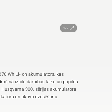
1/2
 270 Wh Li-Ion akumulators, kas
rošina izcilu darbības laiku un papildu
, Husqvarna 300. sērijas akumulatora
ikatoru un aktīvo dzesēšanu.