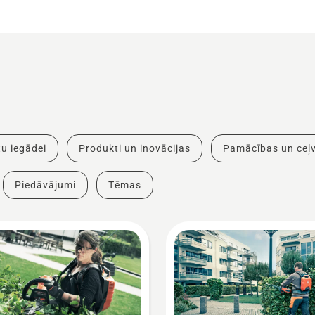
u iegādei
Produkti un inovācijas
Pamācības un ceļv
Piedāvājumi
Tēmas