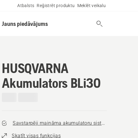
Atbalsts
Reģistrēt produktu
Meklēt veikalu
Jauns piedāvājums
HUSQVARNA
Akumulators BLi30
Savstarpēji maināma akumulatoru sistēma
Skatīt visas funkcijas