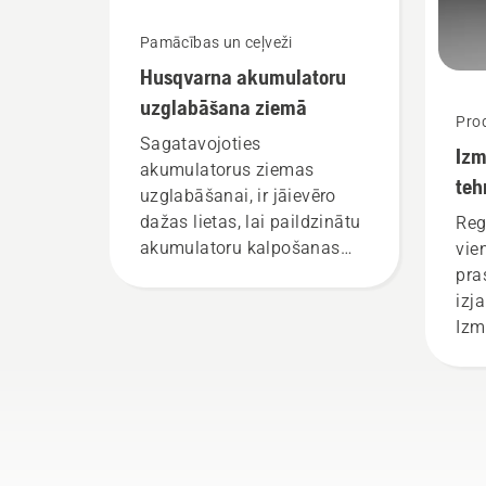
aku
Pamācības un ceļveži
rok
Husqvarna akumulatoru
nod
uzglabāšana ziemā
Prod
Sagatavojoties
Izm
akumulatorus ziemas
teh
uzglabāšanai, ir jāievēro
ap
dažas lietas, lai paildzinātu
Reg
akumulatoru kalpošanas
vie
laiku.
pra
izj
Izm
tehn