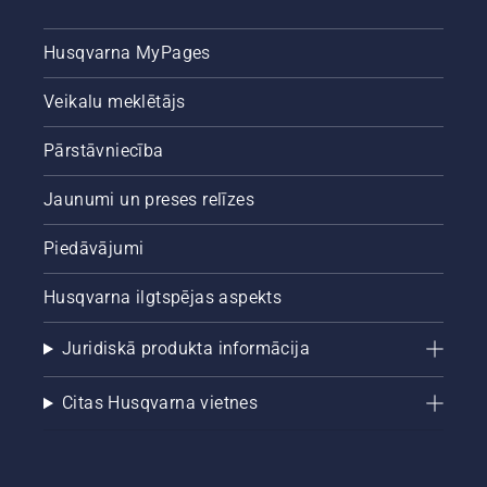
iepriecinātu,
vispirms
iepazīstiet
Husqvarna MyPages
mūsu
būtiskākos
Veikalu meklētājs
padomus
visas
Pārstāvniecība
sezonas
garumā
Jaunumi un preses relīzes
par to,
kā
uzturēt
Piedāvājumi
veselīgu
un leknu
Husqvarna ilgtspējas aspekts
mauriņu.
Juridiskā produkta informācija
Citas Husqvarna vietnes