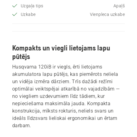
Uzgaļa tips
Apaļš
Uzkabe
Vienpleca uzkabe
Kompakts un viegli lietojams lapu
pūtējs
Husqvarna 120iB ir viegls, ērti lietojams
akumulatora lapu pūtējs, kas piemērots neliela
un vidēja izmēra dārziem. Trīs dažādi režīmi
optimālai veiktspējai atkarībā no vajadzībām —
no viegliem uzdevumiem līdz tādiem, kur
nepieciešama maksimāla jauda. Kompakta
konstrukcija, mīksts rokturis, neliels svars un
ideāls līdzsvars lieliskai ergonomikai un ērtam
darbam.