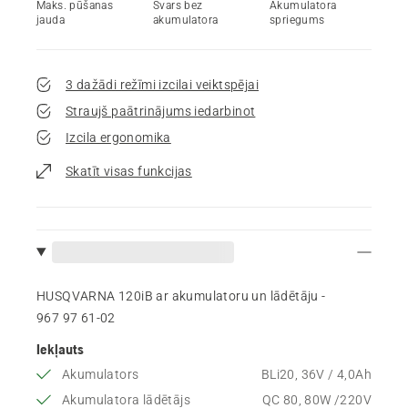
Maks. pūšanas
Svars bez
Akumulatora
jauda
akumulatora
spriegums
3 dažādi režīmi izcilai veiktspējai
Straujš paātrinājums iedarbinot
Izcila ergonomika
Skatīt visas funkcijas
HUSQVARNA 120iB ar akumulatoru un lādētāju -
967 97 61‑02
Iekļauts
Akumulators
BLi20, 36V / 4,0Ah
Akumulatora lādētājs
QC 80, 80W /220V