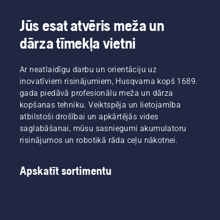
akumulatoru
mauriņi
pūšanas
darbināmo
to
jauda un
rokā
Jūs esat atvēris meža un
atnākšanai
tā ir
turamo
pavasarī!
dārza tīmekļa vietni
salīdzināma
produktu
Šeit ir
ar 50
nodaļas
daži
cm3
vadītājs.
vienkārši
benzīna
Ar neatlaidīgu darbu un orientāciju uz
izpildāmi
iekārtas
inovatīviem risinājumiem, Husqvarna kopš 1689.
rudens
pūšanas
gada piedāvā profesionālu meža un dārza
zāliena
jaudu.
kopšanas
kopšanas tehniku. Veiktspēja un lietojamība
padomi,
atbilstoši drošībai un apkārtējās vides
kas
saglabāšanai, mūsu sasniegumi akumulatoru
palīdzēs
risinājumos un robotikā rāda ceļu nākotnei.
jums
izveidot
pamatu
Apskatīt sortimentu
ideālam
zālienam
nākamajā
pavasarī.
Lai jūs