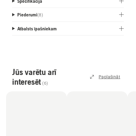
Specifikācija
Piederumi
(
8
)
Atbalsts īpašniekam
Jūs varētu arī
Paplašināt
interesēt
(
6
)