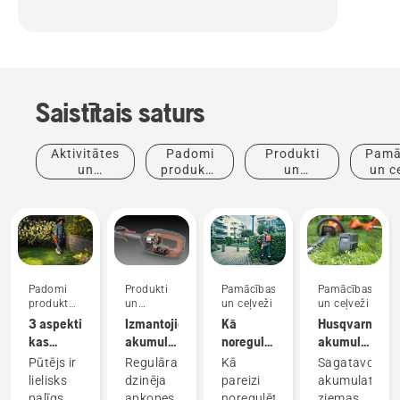
Saistītais saturs
Aktivitātes
Padomi
Produkti
Pamā
un
produktu
un
un c
pasākumi
iegādei
inovācijas
Padomi
Produkti
Pamācības
Pamācības
produktu
un
un ceļveži
un ceļveži
iegādei
inovācijas
3 aspekti,
Izmantojiet
Kā
Husqvarna
kas
akumulatora
noregulēt
akumulatoru
jāņem
tehniku
mugursomas
uzglabāšana
Pūtējs ir
Regulāra
Kā
Sagatavojotie
vērā,
un
akumulatora
ziemā
Jaunumi
lielisks
dzinēja
pareizi
akumulatorus
iegādājoties
samaziniet
uzkabi
un preses
palīgs,
apkopes
noregulēt
ziemas