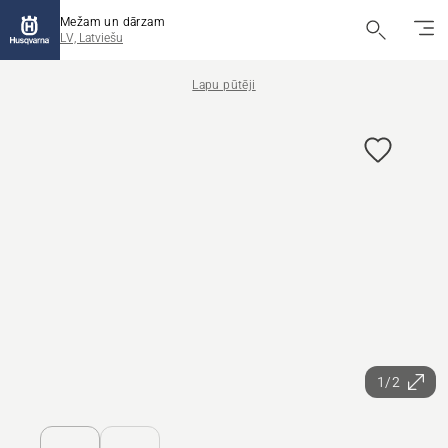
Mežam un dārzam
LV, Latviešu
Lapu pūtēji
1/2