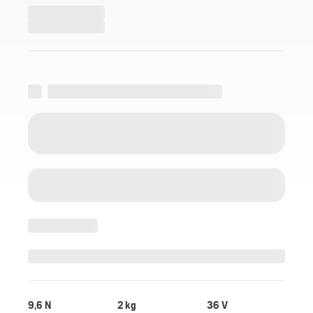
9,6 N
2 kg
36 V