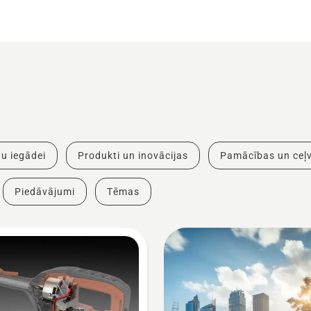
u iegādei
Produkti un inovācijas
Pamācības un ceļv
Piedāvājumi
Tēmas