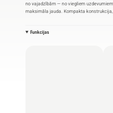
no vajadzībām — no viegliem uzdevumiem 
maksimāla jauda. Kompakta konstrukcija, m
līdzsvars lieliskai ergonomikai un ērtam 
Funkcijas