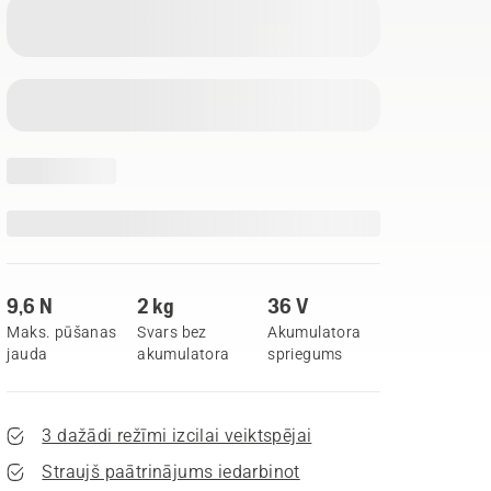
9,6 N
2 kg
36 V
Maks. pūšanas
Svars bez
Akumulatora
jauda
akumulatora
spriegums
3 dažādi režīmi izcilai veiktspējai
Straujš paātrinājums iedarbinot