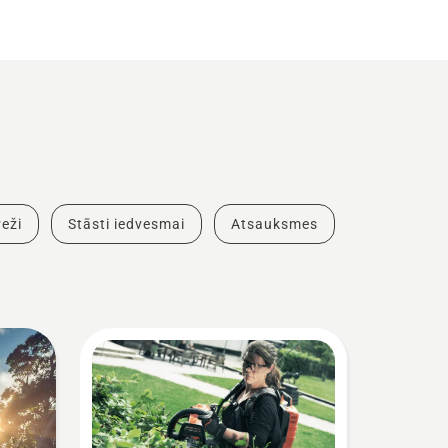
eži
Stāsti iedvesmai
Atsauksmes