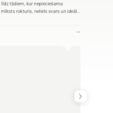
līdz tādiem, kur nepieciešama
īksts rokturis, neliels svars un ideāls
darbam.