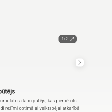
1/2
pūtējs
akumulatora lapu pūtējs, kas piemērots
di režīmi optimālai veiktspējai atkarībā