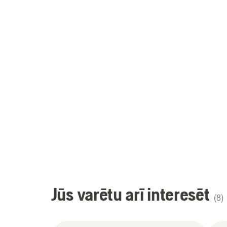
Jūs varētu arī interesēt
(
8
)