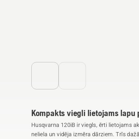
Kompakts viegli lietojams lapu 
Husqvarna 120iB ir viegls, ērti lietojams 
neliela un vidēja izmēra dārziem. Trīs dažā