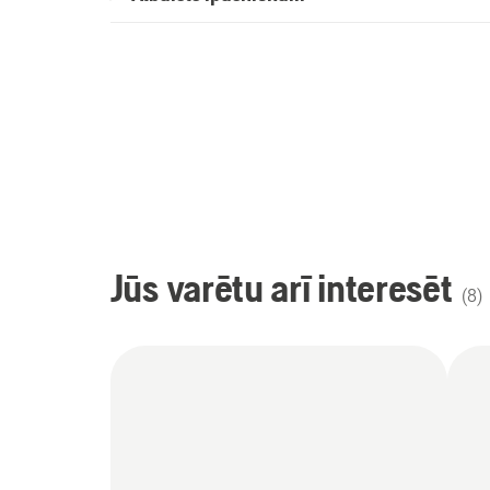
Jūs varētu arī interesēt
(
8
)