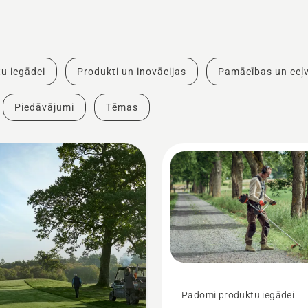
u iegādei
Produkti un inovācijas
Pamācības un ceļv
Piedāvājumi
Tēmas
Padomi produktu iegādei