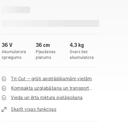
36 V
36 cm
4,3 kg
Akumulatora
Pļaušanas
Svars bez
spriegums
platums
akumulatora
Tri-Cut — grūti apstrādājamām vietām
Kompakta uzglabāšana un transportēšana
Vieda un ērta roktura pielāgošana
Skatīt visas funkcijas