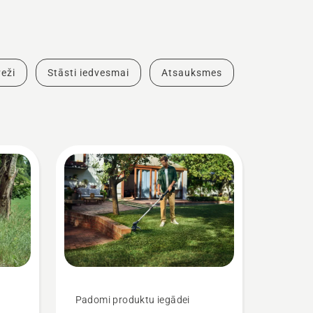
eži
Stāsti iedvesmai
Atsauksmes
Padomi produktu iegādei