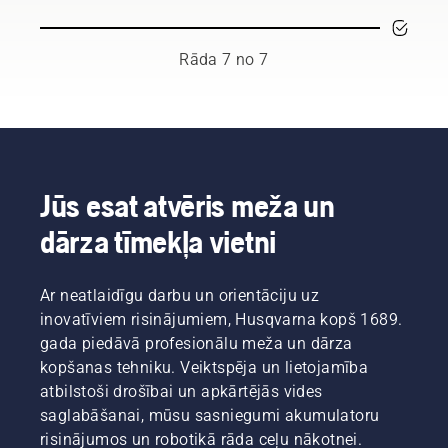
prasa
jauns
ietaupīt
daudz
akumulatoru
akumulatora
laika un
izstrādājumu
uzlādi,
Rāda 7 no 7
var
līmenis,”
pļaujot
izjaukt
stāsta
zāli.
jūsu
Johans
Vienkārši
darba
Svenungs
nospiediet
ritmu.
(Johan
savE
Izmantojot
Svennung),
pogu uz
akumulatora
Husqvarna
trimmera,
Jūs esat atvēris meža un
tehniku,
elektrisko
lai
dārza tīmekļa vietni
šīs rūpes
un ar
aktivizētu
atkrīt.
akumulatoru
šo
darbināmo
režīmu.
Ar neatlaidīgu darbu un orientāciju uz
rokā
turamo
inovatīviem risinājumiem, Husqvarna kopš 1689.
produktu
gada piedāvā profesionālu meža un dārza
nodaļas
kopšanas tehniku. Veiktspēja un lietojamība
vadītājs.
atbilstoši drošībai un apkārtējās vides
saglabāšanai, mūsu sasniegumi akumulatoru
risinājumos un robotikā rāda ceļu nākotnei.