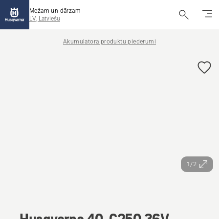
Mežam un dārzam
LV, Latviešu
Akumulatora produktu piederumi
1/2
Husqvarna 40-C250 36V