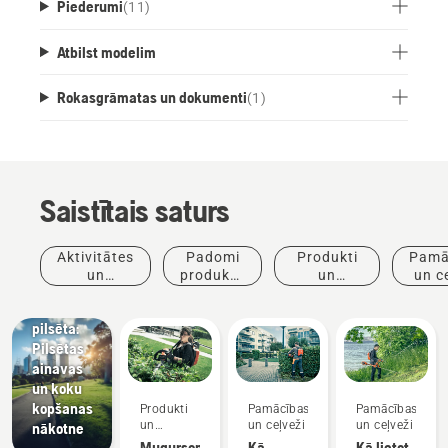
Piederumi
(
11
)
Atbilst modelim
Rokasgrāmatas un dokumenti
(
1
)
Saistītais saturs
Jaunumi
un preses
Aktivitātes
Padomi
Produkti
Pamā
relīzes
un
produktu
un
un c
Husqvarna
pasākumi
iegādei
inovācijas
dzīvā
pilsēta:
Pilsētas
ainavas
un koku
kopšanas
Produkti
Pamācības
Pamācības
un
un ceļveži
un ceļveži
nākotne
inovācijas
Mugursomas
Kā
Kā lietot