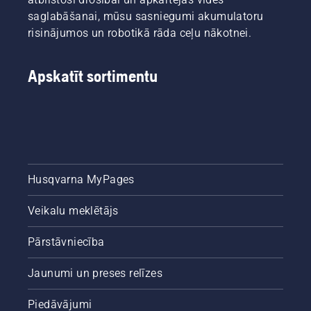
uzturēt
kas
Atbildot
saglabāšanai, mūsu sasniegumi akumulatoru
veselīgu
palīdzēs
uz
risinājumos un robotikā rāda ceļu nākotnei.
un leknu
jums
četriem
mauriņu.
izveidot
vienkāršiem
pamatu
jautājumiem
Apskatīt sortimentu
ideālam
iespējams
zālienam
nonākt
nākamajā
pie
pavasarī.
secinājuma.
Lai jūs
Uzziniet
iepriecinātu,
turpinājumā!
vispirms
iepazīstiet
Husqvarna MyPages
mūsu
būtiskākos
Veikalu meklētājs
padomus
visas
Pārstāvniecība
sezonas
garumā
Jaunumi un preses relīzes
par to,
kā
uzturēt
Piedāvājumi