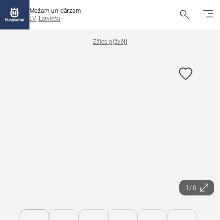
Mežam un dārzam
LV, Latviešu
Zāles pļāvēji
1/6