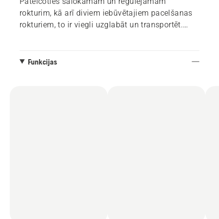
Pateicoties salokāmam un regulējamam
rokturim, kā arī diviem iebūvētajiem pacelšanas
rokturiem, to ir viegli uzglabāt un transportēt.
Saderīgs ar Husqvarna 36 V akumulatoru
sistēmu.
Funkcijas