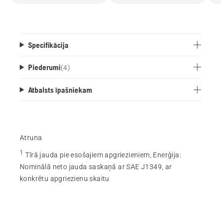
Specifikācija
Piederumi
(
4
)
Atbalsts īpašniekam
Atruna
1
Tīrā jauda pie esošajiem apgriezieniem, Enerģija
:
Nominālā neto jauda saskaņā ar SAE J1349, ar
konkrētu apgriezienu skaitu