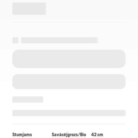
Stumjams
Savācējgrozs/Bio
42 cm