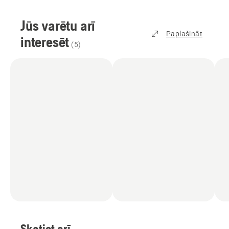
Jūs varētu arī
Paplašināt
interesēt
(
5
)
Skatiet arī