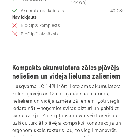
144Wh)
Akumulatora lādētājs
40-C80
Nav iekļauts
BioClip® komplekts
BioClip® aizbāznis
Kompakts akumulatora zāles pļāvējs
nelieliem un vidēja lieluma zālieniem
Husqvarna LC 142i ir ērti lietojams akumulatora
zāles pļāvējs ar 42 cm pļaušanas platumu;
nelieliem un vidēja izmēra zālieniem. Ļoti viegli
iedarbināt —noņemiet sviras aizturi un pabīdiet
sviru uz leju. Zāles pļaušanu var veikt ar vienu
uzlādi, turklāt pļāvēja kompaktā konstrukcija un
ergonomiskais rokturis ļauj to viegli manevrēt.