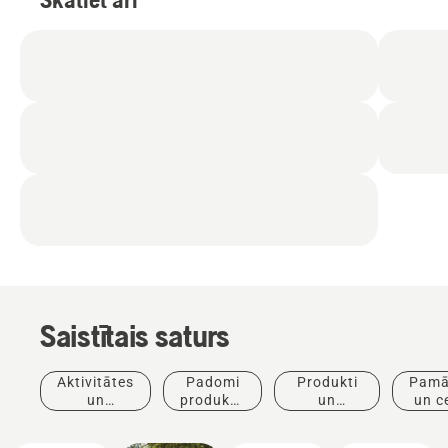
Saistītais saturs
Aktivitātes
Padomi
Produkti
Pamā
un
produktu
un
un c
pasākumi
iegādei
inovācijas
Akumulatora