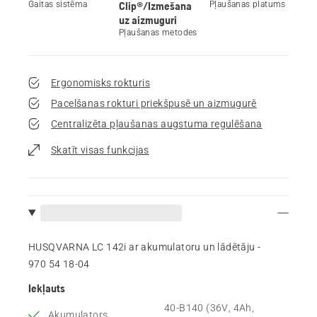
Gaitas sistēma
Clip®/Izmešana
Pļaušanas platums
uz aizmuguri
Pļaušanas metodes
Ergonomisks rokturis
Pacelšanas rokturi priekšpusē un aizmugurē
Centralizēta pļaušanas augstuma regulēšana
Skatīt visas funkcijas
HUSQVARNA LC 142i ar akumulatoru un lādētāju -
970 54 18‑04
Iekļauts
40-B140 (36V, 4Ah,
Akumulators