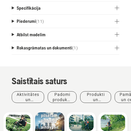
Specifikācija
Piederumi
(
11
)
Atbilst modelim
Rokasgrāmatas un dokumenti
(
1
)
Saistītais saturs
Jaunumi
un preses
Aktivitātes
Padomi
Produkti
Pamā
relīzes
un
produktu
un
un c
Husqvarna
pasākumi
iegādei
inovācijas
dzīvā
pilsēta:
Pilsētas
ainavas