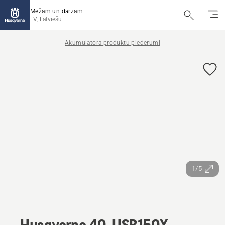
Mežam un dārzam
LV, Latviešu
Akumulatora produktu piederumi
1/5
Husqvarna 40-USB150X