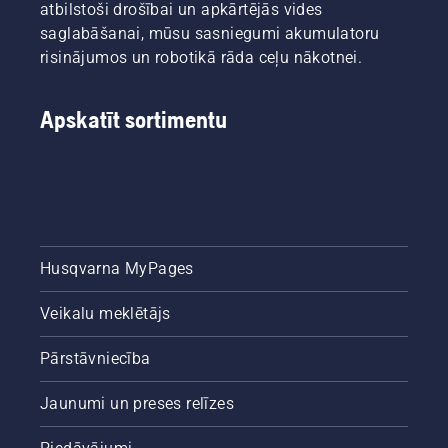
atbilstoši drošībai un apkārtējās vides
saglabāšanai, mūsu sasniegumi akumulatoru
risinājumos un robotikā rāda ceļu nākotnei.
Apskatīt sortimentu
Husqvarna MyPages
Veikalu meklētājs
Pārstāvniecība
Jaunumi un preses relīzes