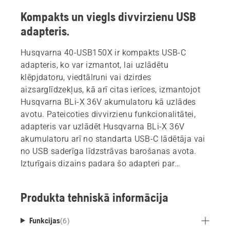
Kompakts un viegls divvirzienu USB
adapteris.
Husqvarna 40-USB150X ir kompakts USB-C
adapteris, ko var izmantot, lai uzlādētu
klēpjdatoru, viedtālruni vai dzirdes
aizsarglīdzekļus, kā arī citas ierīces, izmantojot
Husqvarna BLi-X 36V akumulatoru kā uzlādes
avotu. Pateicoties divvirzienu funkcionalitātei,
adapteris var uzlādēt Husqvarna BLi-X 36V
akumulatoru arī no standarta USB-C lādētāja vai
no USB saderīga līdzstrāvas barošanas avota.
Izturīgais dizains padara šo adapteri par
noderīgu palīgrīku profesionāļiem. Daļa no
elastīgās Husqvarna BLI-X 36V akumulatoru
Produkta tehniskā informācija
sistēmas.
Funkcijas
(
6
)