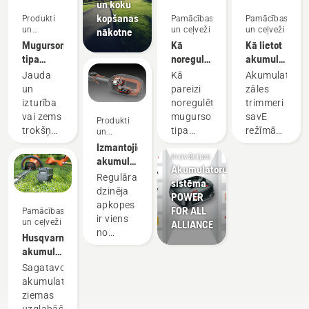
un koku
kopšanas
Produkti
Pamācības
Pamācības
un
un ceļveži
un ceļveži
nākotne
inovācijas
Mugursomas
Kā
Kā lietot
tipa
noregulēt
akumulatora
akumulators
mugursomas
zāles
Jauda
Kā
Akumulatora
akumulatora
trimmeri
un
pareizi
zāles
uzkabi
savE
izturība
noregulēt
trimmeri
režīmā
vai zems
mugursomas
savE
Produkti
Produkti
trokšņa
tipa
režīmā
un
inovācijas
un
līmenis
akumulatora
izmanto,
Izmantojiet
inovācijas
un
uzkabi,
lai
akumulatora
Akumulatoru
ilgtspējība?
kas
samazinātu
tehniku
Regulāra
sistēma
Ja
izmatojama
spoles
un
dzinēja
POWER
izmantojat
gan
apgriezienu
samaziniet
apkopes
FOR ALL
Pamācības
mūsu
privātai,
skaitu,
apkopes
ir viens
un ceļveži
ALLIANCE
akumulatoru
gan
strādājot
apjomu
no
Husqvarna
mugursomā,
profesionālai
ar
uzdevumiem,
akumulatoru
vairs nav
lietošanai.
maksimālu
kas
uzglabāšana
Sagatavojoties
jāizvēlas
jaudu,
prasa
ziemā
akumulatorus
labākā
vienlaikus
daudz
ziemas
iespēja
uzturot
laika un