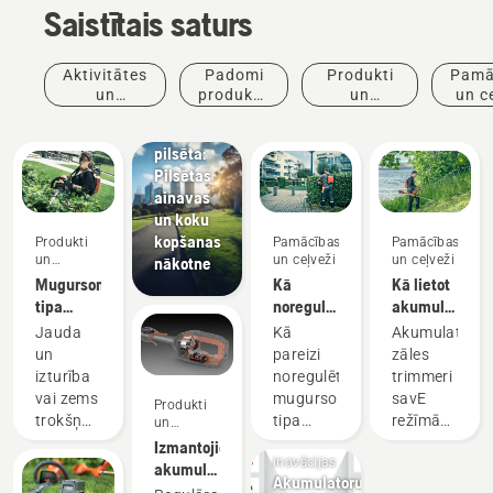
Saistītais saturs
Jaunumi
un preses
Aktivitātes
Padomi
Produkti
Pamā
relīzes
un
produktu
un
un c
Husqvarna
pasākumi
iegādei
inovācijas
dzīvā
pilsēta:
Pilsētas
ainavas
un koku
kopšanas
Produkti
Pamācības
Pamācības
un
un ceļveži
un ceļveži
nākotne
inovācijas
Mugursomas
Kā
Kā lietot
tipa
noregulēt
akumulatora
akumulators
mugursomas
zāles
Jauda
Kā
Akumulatora
akumulatora
trimmeri
un
pareizi
zāles
uzkabi
savE
izturība
noregulēt
trimmeri
režīmā
vai zems
mugursomas
savE
Produkti
Produkti
trokšņa
tipa
režīmā
un
inovācijas
un
līmenis
akumulatora
izmanto,
Izmantojiet
inovācijas
un
uzkabi,
lai
akumulatora
Akumulatoru
ilgtspējība?
kas
samazinātu
tehniku