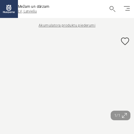
Mežam un dārzam
LV, Latviešu
Akumulatora produktu piederumi
1/1