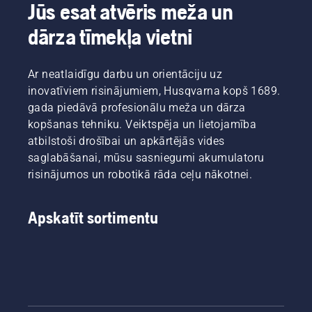
Husqvarna
trimmera,
Jūs esat atvēris meža un
elektrisko
lai
dārza tīmekļa vietni
un ar
aktivizētu
akumulatoru
šo
darbināmo
režīmu.
Ar neatlaidīgu darbu un orientāciju uz
rokā
turamo
inovatīviem risinājumiem, Husqvarna kopš 1689.
produktu
gada piedāvā profesionālu meža un dārza
nodaļas
kopšanas tehniku. Veiktspēja un lietojamība
vadītājs.
atbilstoši drošībai un apkārtējās vides
saglabāšanai, mūsu sasniegumi akumulatoru
risinājumos un robotikā rāda ceļu nākotnei.
Apskatīt sortimentu