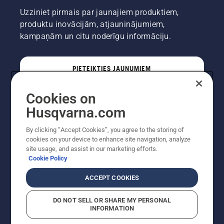
Uzziniet pirmais par jaunajiem produktiem,
produktu inovācijām, atjauninājumiem,
kampaņām un citu noderīgu informāciju.
PIETEIKTIES JAUNUMIEM
Cookies on
PROFESIONĀLIS
Husqvarna.com
By clicking “Accept Cookies”, you agree to the storing of
cookies on your device to enhance site navigation, analyze
site usage, and assist in our marketing efforts.
Cookie Policy
ACCEPT COOKIES
DO NOT SELL OR SHARE MY PERSONAL
INFORMATION
Autortiesības — 2022 Husqvarna AB (publ). Visas
tiesības ir aizsargātas. Norādītās cenas ir ieteicamās