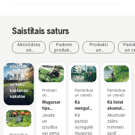
Saistītais saturs
Jaunumi
un preses
Aktivitātes
Padomi
Produkti
Pamā
relīzes
un
produktu
un
un c
Husqvarna
pasākumi
iegādei
inovācijas
dzīvā
pilsēta:
Pilsētas
ainavas
un koku
kopšanas
Produkti
Pamācības
Pamācības
un
un ceļveži
un ceļveži
nākotne
inovācijas
Mugursomas
Kā
Kā lietot
tipa
noregulēt
akumulatora
akumulators
mugursomas
zāles
Jauda
Kā
Akumulatora
akumulatora
trimmeri
un
pareizi
zāles
uzkabi
savE
izturība
noregulēt
trimmeri
režīmā
vai zems
mugursomas
savE
Pamācības