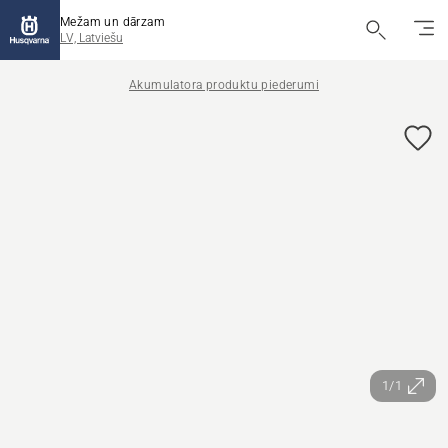
Mežam un dārzam
LV, Latviešu
Akumulatora produktu piederumi
1/1