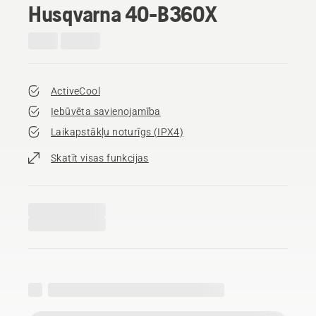
Husqvarna 40-B360X
ActiveCool
Iebūvēta savienojamība
Laikapstākļu noturīgs (IPX4)
Skatīt visas funkcijas