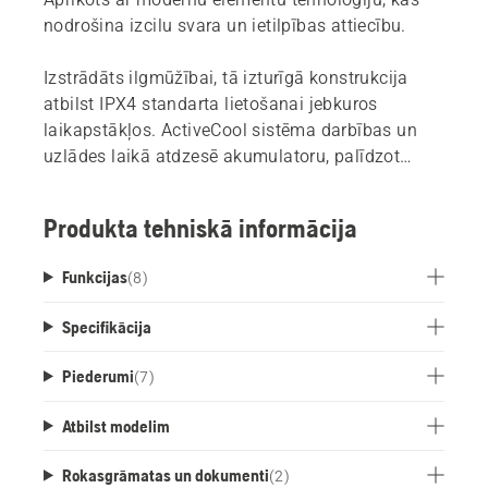
nodrošina izcilu svara un ietilpības attiecību.
Izstrādāts ilgmūžībai, tā izturīgā konstrukcija
atbilst IPX4 standarta lietošanai jebkuros
laikapstākļos. ActiveCool sistēma darbības un
uzlādes laikā atdzesē akumulatoru, palīdzot
optimizēt veiktspēju un pagarināt akumulatora
kalpošanas laiku.
Produkta tehniskā informācija
Funkcijas
(
8
)
Specifikācija
Piederumi
(
7
)
Atbilst modelim
Rokasgrāmatas un dokumenti
(
2
)