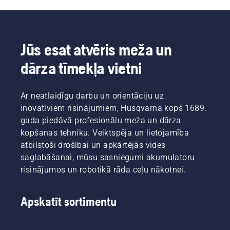
jūsu
Johans
Vienkārši
darba
Svenungs
nospiediet
ritmu.
(Johan
savE
Izmantojot
Svennung),
pogu uz
akumulatora
Husqvarna
trimmera,
Jūs esat atvēris meža un
tehniku,
elektrisko
lai
dārza tīmekļa vietni
šīs rūpes
un ar
aktivizētu
atkrīt.
akumulatoru
šo
darbināmo
režīmu.
Ar neatlaidīgu darbu un orientāciju uz
rokā
turamo
inovatīviem risinājumiem, Husqvarna kopš 1689.
produktu
gada piedāvā profesionālu meža un dārza
nodaļas
kopšanas tehniku. Veiktspēja un lietojamība
vadītājs.
atbilstoši drošībai un apkārtējās vides
saglabāšanai, mūsu sasniegumi akumulatoru
risinājumos un robotikā rāda ceļu nākotnei.
Apskatīt sortimentu