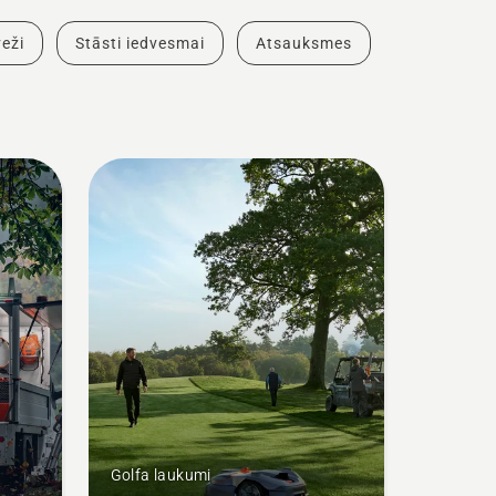
eži
Stāsti iedvesmai
Atsauksmes
Golfa laukumi