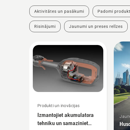
Aktivitātes un pasākumi
Padomi produkt
Risinājumi
Jaunumi un preses relīzes
Produkti un inovācijas
Izmantojiet akumulatora
Jaunu
tehniku un samaziniet
Husq