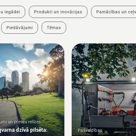
u iegādei
Produkti un inovācijas
Pamācības un ceļv
Piedāvājumi
Tēmas
mi un preses relīzes
varna dzīvā pilsēta:
Pašvaldības