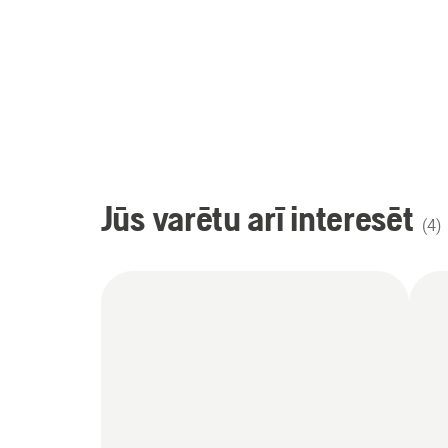
Jūs varētu arī interesēt
(
4
)