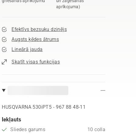
griešanas aprīkojumu
un zāģēšanas
aprīkojuma)
Efektīvs bezsuku dzinējs
Augsts ķēdes ātrums
Lineārā jauda
Skatīt visas funkcijas
HUSQVARNA 530iPT5 - 967 88 48‑11
Iekļauts
Sliedes garums
10 colla