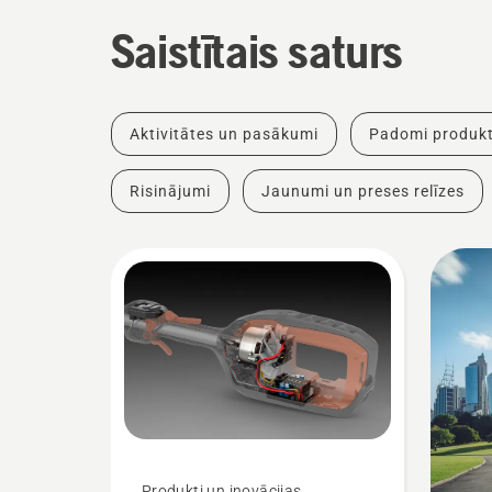
Saistītais saturs
Aktivitātes un pasākumi
Padomi produkt
Risinājumi
Jaunumi un preses relīzes
Produkti un inovācijas