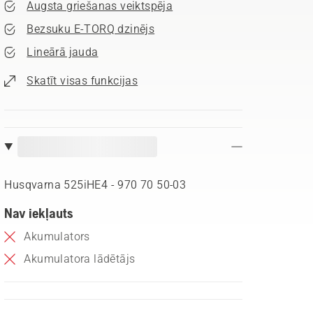
Augsta griešanas veiktspēja
Bezsuku E-TORQ dzinējs
Lineārā jauda
Skatīt visas funkcijas
Husqvarna 525iHE4 - 970 70 50‑03
Nav iekļauts
Akumulators
Akumulatora lādētājs