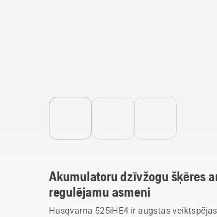
Akumulatoru dzīvžogu šķēres a
regulējamu asmeni
Husqvarna 525iHE4 ir augstas veiktspēja