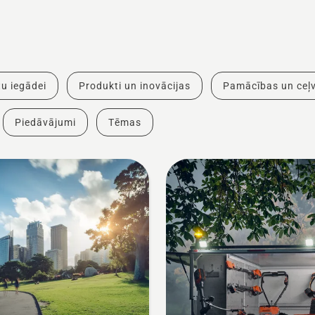
u iegādei
Produkti un inovācijas
Pamācības un ceļv
Piedāvājumi
Tēmas