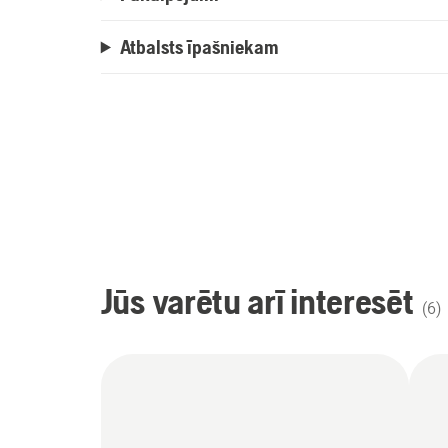
Atbalsts īpašniekam
Jūs varētu arī interesēt
(
6
)