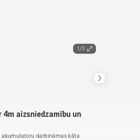
1/3
r 4m aizsniedzamību un
s akumulatoru darbināmas kāta