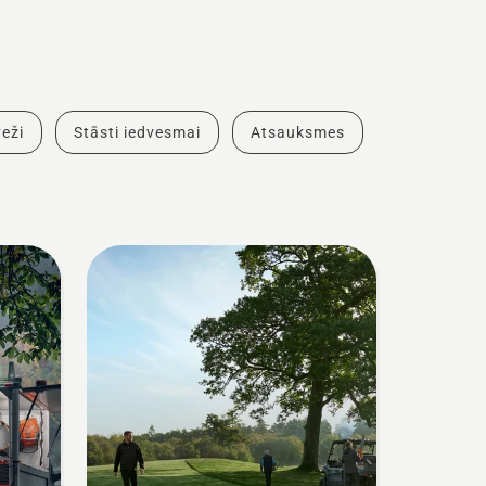
eži
Stāsti iedvesmai
Atsauksmes