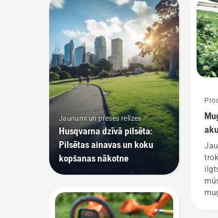
Prod
Mug
Jaunumi un preses relīzes
aku
Husqvarna dzīvā pilsēta:
Pilsētas ainavas un koku
Jau
kopšanas nākotne
tro
ilg
mūs
mug
jāi
vis