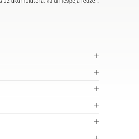
s uz akumulatora, kā arī iespēja redzēt
ieglo darba plānošanu lietotājam.
ojama, un viegli noņemamais
inot uzkabi. Noņemama atbalsta kāja,
 visas dienas garumā, samazina iespēju