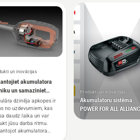
isam jauns akumulatoru
trādājumu līmenis,”
sta Johans Svenungs
han Svennung),
qvarna elektrisko un ar
mulatoru darbināmo
ā turamo produktu
aļas vadītājs.
ukti un inovācijas
antojiet akumulatora
niku un samaziniet
Produkti un inovācijas
kopes apjomu
Akumulatoru sistēma
ulāra dzinēja apkopes ir
POWER FOR ALL ALLIAN
ns no uzdevumiem, kas
sa daudz laika un var
aukt jūsu darba ritmu.
antojot akumulatora
iku, šīs rūpes atkrīt.