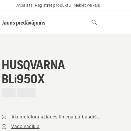
Atbalsts
Reģistrēt produktu
Meklēt veikalu
Jauns piedāvājums
HUSQVARNA
BLi950X
Akumulatora uzlādes līmeņa pārbaudīšana
Vada vadīkla