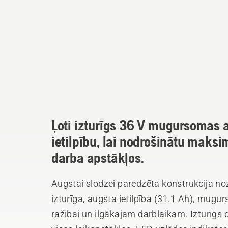
Ļoti izturīgs 36 V mugursomas a
ietilpību, lai nodrošinātu maksi
darba apstākļos.
Augstai slodzei paredzēta konstrukcija no
izturīga, augsta ietilpība (31.1 Ah), mug
ražībai un ilgākajam darblaikam. Izturīgs