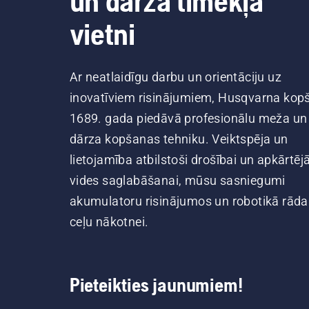
un dārza tīmekļa
vietni
Ar neatlaidīgu darbu un orientāciju uz
inovatīviem risinājumiem, Husqvarna kop
1689. gada piedāvā profesionālu meža un
dārza kopšanas tehniku. Veiktspēja un
lietojamība atbilstoši drošībai un apkārtēj
vides saglabāšanai, mūsu sasniegumi
akumulatoru risinājumos un robotikā rāda
ceļu nākotnei.
Pieteikties jaunumiem!