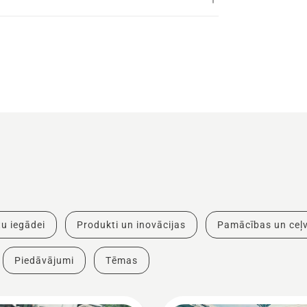
u iegādei
Produkti un inovācijas
Pamācības un ceļv
Piedāvājumi
Tēmas