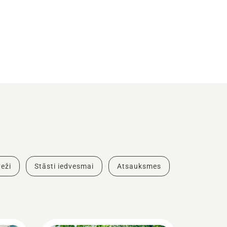
eži
Stāsti iedvesmai
Atsauksmes