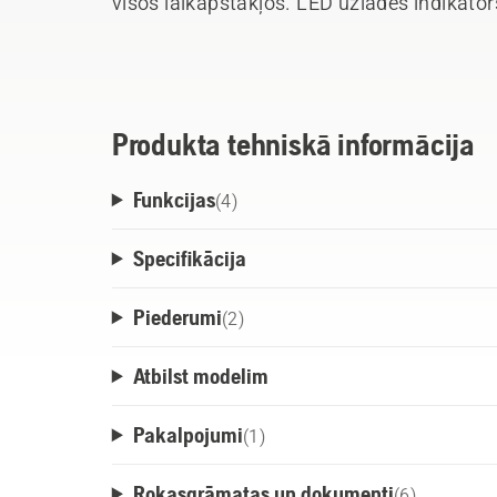
visos laikapstākļos. LED uzlādes indikator
uzlādes līmeni procentos uz adaptera, atv
Ergonomiskā uzkabe ir individuāli pielāg
akumulators dod iespēju tos mainīt, nema
novietošanai uz zemes, ērtībai un ražībai
Produkta tehniskā informācija
uzkabei kļūt slapjai vai netīrai.
Funkcijas
(
4
)
Specifikācija
Piederumi
(
2
)
Atbilst modelim
Pakalpojumi
(
1
)
Rokasgrāmatas un dokumenti
(
6
)