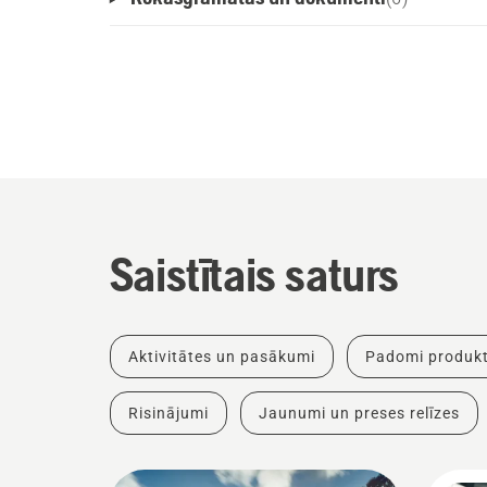
Saistītais saturs
Aktivitātes un pasākumi
Padomi produkt
Risinājumi
Jaunumi un preses relīzes