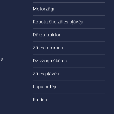
Motorzāģi
Robotizētie zāles pļāvēji
Dārza traktori
š
Zāles trimmeri
ās
Dzīvžoga šķēres
Zāles pļāvēji
Lapu pūtēji
Raideri