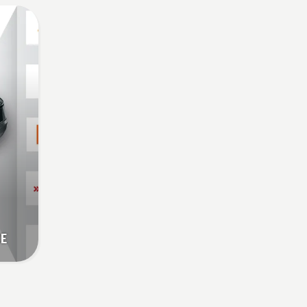
ietaupīt akumulatora uzlādi,
pļaujot zāli. Vienkārši
nospiediet savE pogu uz
trimmera, lai aktivizētu šo
režīmu.
CE