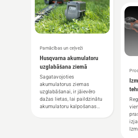
pav
izs
stā
(Jo
Hus
aku
Pamācības un ceļveži
rok
Husqvarna akumulatoru
nod
uzglabāšana ziemā
Prod
Sagatavojoties
Izm
akumulatorus ziemas
teh
uzglabāšanai, ir jāievēro
ap
dažas lietas, lai paildzinātu
Reg
akumulatoru kalpošanas
vie
laiku.
pra
izj
Izm
tehn