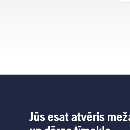
Jūs esat atvēris mež