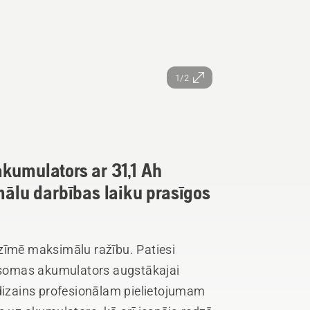
1/2
kumulators ar 31,1 Ah
mālu darbības laiku prasīgos
zīmē maksimālu ražību. Patiesi
ursomas akumulators augstākajai
 dizains profesionālam pielietojumam