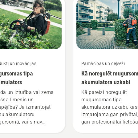
ukti un inovācijas
Pamācības un ceļveži
ursomas tipa
Kā noregulēt mugurso
mulators
akumulatora uzkabi
da un izturība vai zems
Kā pareizi noregulēt
kšņa līmenis un
mugursomas tipa
tspējība? Ja izmantojat
akumulatora uzkabi, kas
u akumulatoru
izmatojama gan privātai
ursomā, vairs nav
gan profesionālai lietoša
zvēlas labākā iespēja no
ām iespējamajām. “Šis ir