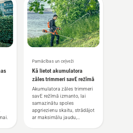
Pamācības un ceļveži
mas
Kā lietot akumulatora
zāles trimmeri savE režīmā
Akumulatora zāles trimmeri
savE režīmā izmanto, lai
samazinātu spoles
,
apgriezienu skaitu, strādājot
nai.
ar maksimālu jaudu,
vienlaikus uzturot tādu
griezes momentu, kas ļauj