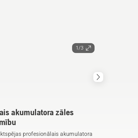
1/3
lais akumulatora zāles
amību
iktspējas profesionālais akumulatora