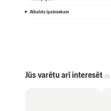
Atbalsts īpašniekam
Jūs varētu arī interesēt
(
7
)