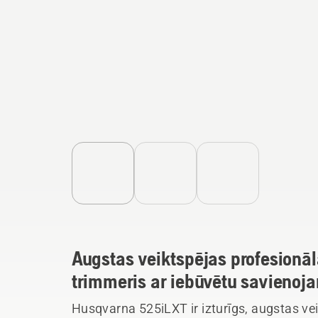
Augstas veiktspējas profesionā
trimmeris ar iebūvētu savienoj
Husqvarna 525iLXT ir izturīgs, augstas ve