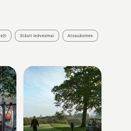
eži
Stāsti iedvesmai
Atsauksmes