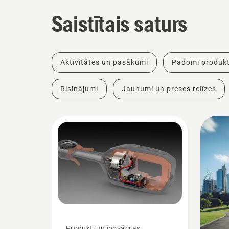
Saistītais saturs
Aktivitātes un pasākumi
Padomi produkt
Risinājumi
Jaunumi un preses relīzes
Produkti un inovācijas