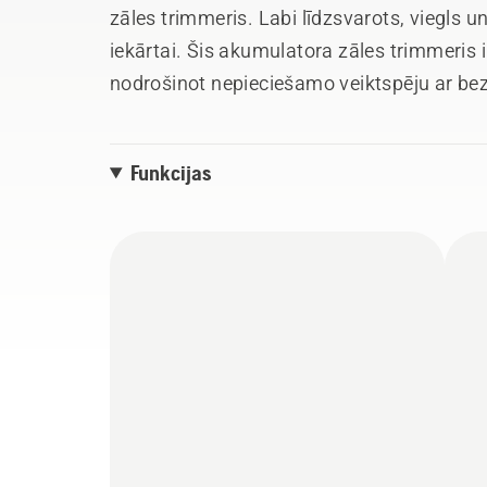
zāles trimmeris. Labi līdzsvarots, viegls 
iekārtai. Šis akumulatora zāles trimmeris i
nodrošinot nepieciešamo veiktspēju ar b
pļaušanas diametru. Pateicoties ērtajam cil
3 ātrumu režīmu un ErgoFeed trimmera spol
Funkcijas
efektīva. Integrēta savienojamība ērtai sa
pakalpojumiem. Akumulators un lādētājs n