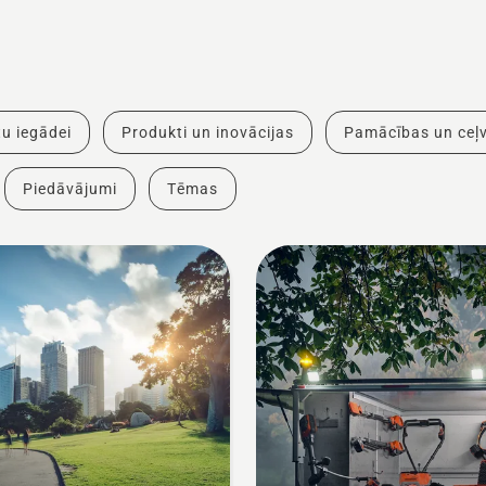
u iegādei
Produkti un inovācijas
Pamācības un ceļv
Piedāvājumi
Tēmas