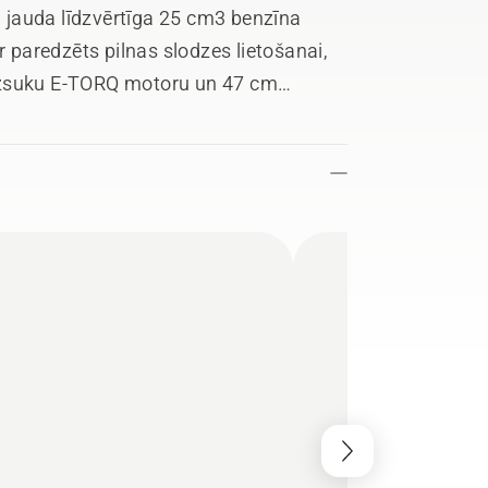
un jauda līdzvērtīga 25 cm3 benzīna
r paredzēts pilnas slodzes lietošanai,
ezsuku E-TORQ motoru un 47 cm
pas rokturim, intuitīvajai tastatūrai ar
ei, tā izmantošana ir viegla un
vienošanai ar digitālajiem
av iekļauti komplektā.