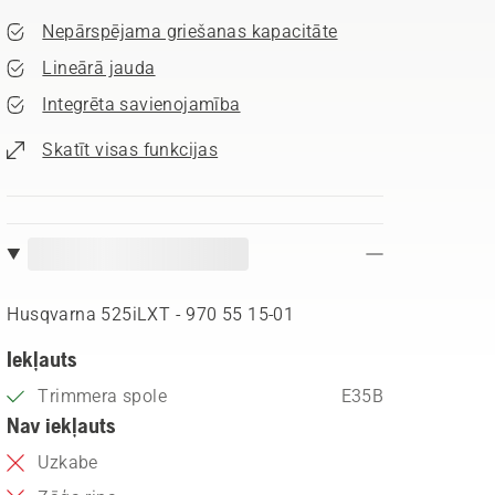
Nepārspējama griešanas kapacitāte
Lineārā jauda
Integrēta savienojamība
Skatīt visas funkcijas
Husqvarna 525iLXT - 970 55 15‑01
Iekļauts
Trimmera spole
E35B
Nav iekļauts
Uzkabe