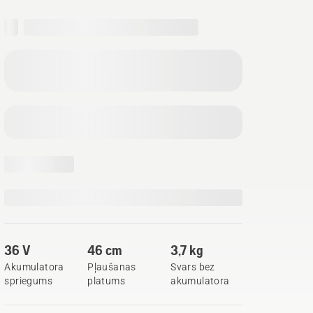
36 V
46 cm
3,7 kg
Akumulatora
Pļaušanas
Svars bez
spriegums
platums
akumulatora