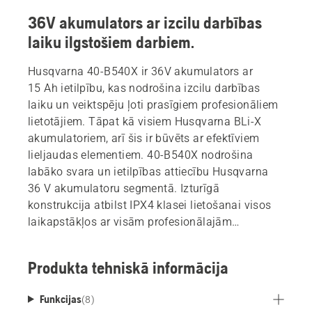
36V akumulators ar izcilu darbības
laiku ilgstošiem darbiem.
Husqvarna 40-B540X ir 36V akumulators ar
15 Ah ietilpību, kas nodrošina izcilu darbības
laiku un veiktspēju ļoti prasīgiem profesionāliem
lietotājiem. Tāpat kā visiem Husqvarna BLi-X
akumulatoriem, arī šis ir būvēts ar efektīviem
lieljaudas elementiem. 40-B540X nodrošina
labāko svara un ietilpības attiecību Husqvarna
36 V akumulatoru segmentā. Izturīgā
konstrukcija atbilst IPX4 klasei lietošanai visos
laikapstākļos ar visām profesionālajām
Husqvarna 36 V ierīcēm. ActiveCool sistēma
atdzesē akumulatoru gan darbības, gan uzlādes
Produkta tehniskā informācija
laikā. Savienojams ar visiem daudzpusīgajiem
Husqvarna BLi-X 36 V akumulatoru sistēmas
Funkcijas
(
8
)
produktiem ar caur korpusu izvietotu