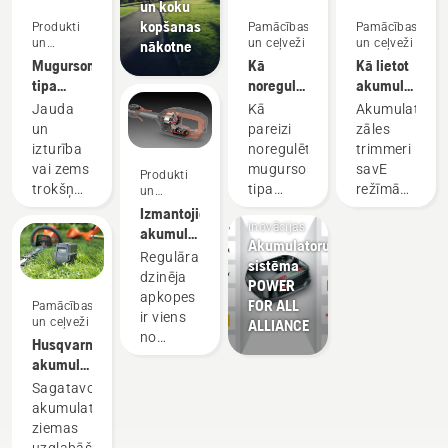
un koku
kopšanas
Produkti
Pamācības
Pamācības
un
un ceļveži
un ceļveži
nākotne
inovācijas
Mugursomas
Kā
Kā lietot
tipa
noregulēt
akumulatora
akumulators
mugursomas
zāles
Jauda
Kā
Akumulatora
akumulatora
trimmeri
un
pareizi
zāles
uzkabi
savE
izturība
noregulēt
trimmeri
režīmā
vai zems
mugursomas
savE
Produkti
Produkti
trokšņa
tipa
režīmā
un
inovācijas
un
līmenis
akumulatora
izmanto,
Izmantojiet
inovācijas
un
uzkabi,
lai
akumulatora
Akumulatoru
ilgtspējība?
kas
samazinātu
tehniku
Regulāra
sistēma
Ja
izmatojama
spoles
un
dzinēja
POWER
izmantojat
gan
apgriezienu
samaziniet
apkopes
FOR ALL
Pamācības
mūsu
privātai,
skaitu,
apkopes
ir viens
un ceļveži
ALLIANCE
akumulatoru
gan
strādājot
apjomu
no
Husqvarna
mugursomā,
profesionālai
ar
uzdevumiem,
akumulatoru
vairs nav
lietošanai.
maksimālu
kas
uzglabāšana
Sagatavojoties
jāizvēlas
jaudu,
prasa
ziemā
akumulatorus
labākā
vienlaikus
daudz
ziemas
iespēja
uzturot
laika un