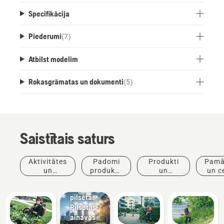
akumulatora konstrukciju. Gatavs savienošanai
Specifikācija
ar Husqvarna Fleet Services™.
Piederumi
(
7
)
Atbilst modelim
Rokasgrāmatas un dokumenti
(
5
)
Saistītais saturs
Jaunumi
un preses
Aktivitātes
Padomi
Produkti
Pamā
relīzes
un
produktu
un
un c
Husqvarna
pasākumi
iegādei
inovācijas
dzīvā
pilsēta:
Pilsētas
ainavas