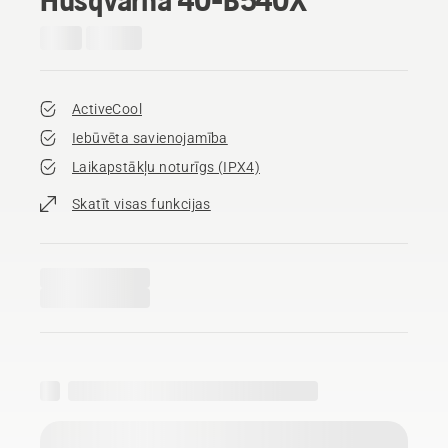
ActiveCool
Iebūvēta savienojamība
Laikapstākļu noturīgs (IPX4)
Skatīt visas funkcijas