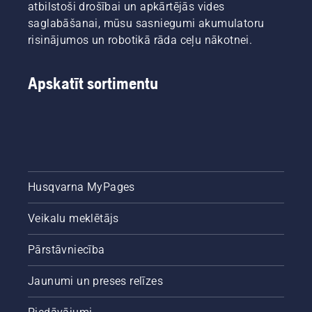
atbilstoši drošībai un apkārtējās vides
saglabāšanai, mūsu sasniegumi akumulatoru
risinājumos un robotikā rāda ceļu nākotnei.
Apskatīt sortimentu
Husqvarna MyPages
Veikalu meklētājs
Pārstāvniecība
Jaunumi un preses relīzes