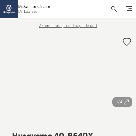
Mežam un dārzam
LV, Latviešu
Akumulatora produktu piederumi
1/4
Husqvarna 40-B540X