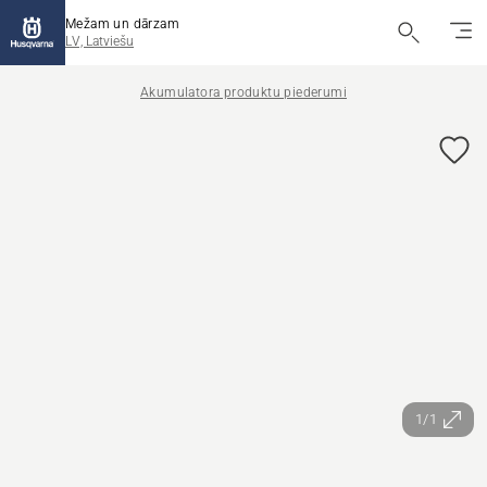
Mežam un dārzam
LV, Latviešu
Akumulatora produktu piederumi
1/1