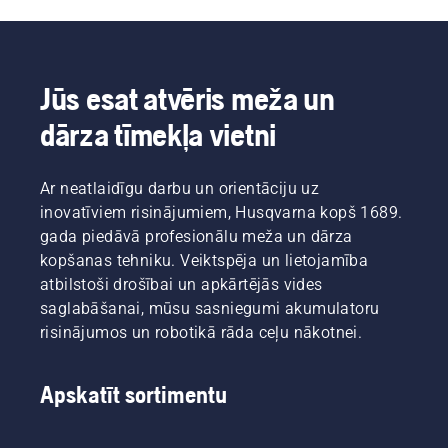
Johans
Vienkārši
atkrīt.
Svenungs
nospiediet
(Johan
savE
Svennung),
pogu uz
Husqvarna
trimmera,
Jūs esat atvēris meža un
elektrisko
lai
dārza tīmekļa vietni
un ar
aktivizētu
akumulatoru
šo
darbināmo
režīmu.
Ar neatlaidīgu darbu un orientāciju uz
rokā
turamo
inovatīviem risinājumiem, Husqvarna kopš 1689.
produktu
gada piedāvā profesionālu meža un dārza
nodaļas
kopšanas tehniku. Veiktspēja un lietojamība
vadītājs.
atbilstoši drošībai un apkārtējās vides
saglabāšanai, mūsu sasniegumi akumulatoru
risinājumos un robotikā rāda ceļu nākotnei.
Apskatīt sortimentu