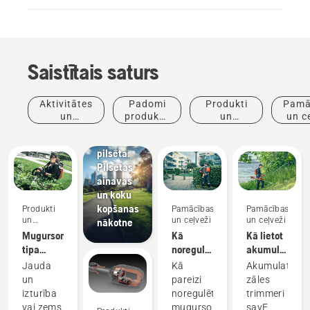
Saistītais saturs
Jaunumi
un preses
Aktivitātes
Padomi
Produkti
Pamā
relīzes
un
produktu
un
un c
Husqvarna
pasākumi
iegādei
inovācijas
dzīvā
pilsēta:
Pilsētas
ainavas
un koku
kopšanas
Produkti
Pamācības
Pamācības
un
un ceļveži
un ceļveži
nākotne
inovācijas
Mugursomas
Kā
Kā lietot
tipa
noregulēt
akumulatora
akumulators
mugursomas
zāles
Jauda
Kā
Akumulatora
akumulatora
trimmeri
un
pareizi
zāles
uzkabi
savE
izturība
noregulēt
trimmeri
režīmā
vai zems
mugursomas
savE