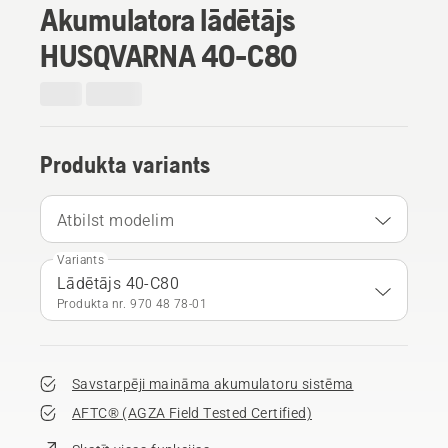
Akumulatora lādētājs
HUSQVARNA 40-C80
Produkta variants
Atbilst modelim
Variants
Lādētājs 40-C80
Produkta nr. 970 48 78‑01
Savstarpēji maināma akumulatoru sistēma
AFTC® (AGZA Field Tested Certified)​