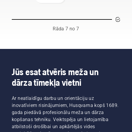
laiku.
uzdevumiem,
“Šis ir
momentu,
kas
pavisam
kas ļauj
prasa
jauns
ietaupīt
daudz
akumulatoru
akumulatora
laika un
izstrādājumu
uzlādi,
Rāda 7 no 7
var
līmenis,”
pļaujot
izjaukt
stāsta
zāli.
jūsu
Johans
Vienkārši
darba
Svenungs
nospiediet
ritmu.
(Johan
savE
Izmantojot
Svennung),
pogu uz
akumulatora
Husqvarna
trimmera,
Jūs esat atvēris meža un
tehniku,
elektrisko
lai
dārza tīmekļa vietni
šīs rūpes
un ar
aktivizētu
atkrīt.
akumulatoru
šo
darbināmo
režīmu.
Ar neatlaidīgu darbu un orientāciju uz
rokā
turamo
inovatīviem risinājumiem, Husqvarna kopš 1689.
produktu
gada piedāvā profesionālu meža un dārza
nodaļas
kopšanas tehniku. Veiktspēja un lietojamība
vadītājs.
atbilstoši drošībai un apkārtējās vides