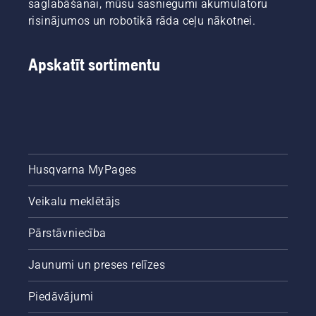
saglabāšanai, mūsu sasniegumi akumulatoru
risinājumos un robotikā rāda ceļu nākotnei.
Apskatīt sortimentu
Husqvarna MyPages
Veikalu meklētājs
Pārstāvniecība
Jaunumi un preses relīzes
Piedāvājumi