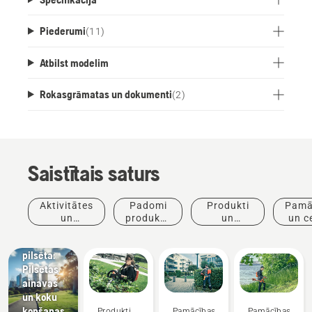
Piederumi
(
11
)
Atbilst modelim
Rokasgrāmatas un dokumenti
(
2
)
Saistītais saturs
Jaunumi
un preses
Aktivitātes
Padomi
Produkti
Pamā
relīzes
un
produktu
un
un c
Husqvarna
pasākumi
iegādei
inovācijas
dzīvā
pilsēta:
Pilsētas
ainavas
un koku
kopšanas
Produkti
Pamācības
Pamācības