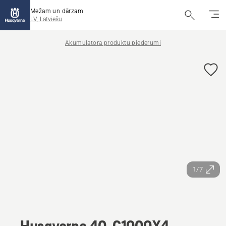
Mežam un dārzam
LV, Latviešu
Akumulatora produktu piederumi
1/7
Husqvarna 40-C1000X4