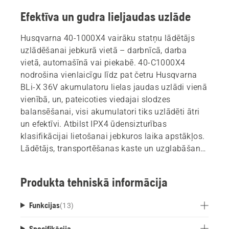
Efektīva un gudra lieljaudas uzlāde
Husqvarna 40-1000X4 vairāku statņu lādētājs
uzlādēšanai jebkurā vietā – darbnīcā, darba
vietā, automašīnā vai piekabē. 40-C1000X4
nodrošina vienlaicīgu līdz pat četru Husqvarna
BLi-X 36V akumulatoru lielas jaudas uzlādi vienā
vienībā, un, pateicoties viedajai slodzes
balansēšanai, visi akumulatori tiks uzlādēti ātri
un efektīvi. Atbilst IPX4 ūdensizturības
klasifikācijai lietošanai jebkuros laika apstākļos.
Lādētājs, transportēšanas kaste un uzglabāšana
– vairāku plauktu lādētāji piedāvā
daudzfunkcionālu iestatījumu, kas ļauj ietaupīt
Produkta tehniskā informācija
laiku ar akumulatoriem. Baterijas nav iekļautas.
Funkcijas
(
13
)
Specifikācija