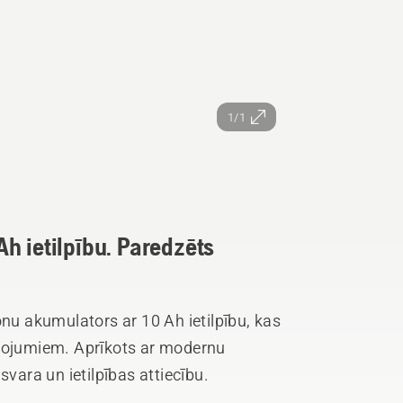
1/1
h ietilpību. Paredzēts
onu akumulators ar 10 Ah ietilpību, kas
etojumiem. Aprīkots ar modernu
svara un ietilpības attiecību.