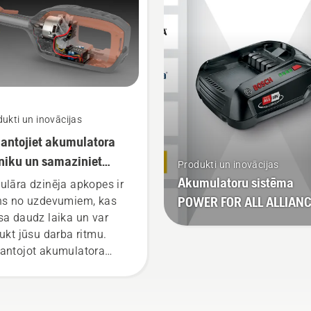
sta Johans Svenungs
han Svennung),
qvarna elektrisko un ar
mulatoru darbināmo
ā turamo produktu
aļas vadītājs.
ukti un inovācijas
antojiet akumulatora
niku un samaziniet
Produkti un inovācijas
kopes apjomu
Akumulatoru sistēma
ulāra dzinēja apkopes ir
POWER FOR ALL ALLIAN
ns no uzdevumiem, kas
sa daudz laika un var
aukt jūsu darba ritmu.
antojot akumulatora
iku, šīs rūpes atkrīt.