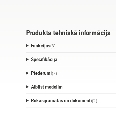
Izstrādāts ilgmūžībai, tā izturīgā konstruk
jebkuros laikapstākļos. ActiveCool sistēm
akumulatoru, palīdzot optimizēt veiktspē
kalpošanas laiku.
Produkta tehniskā informācija
Funkcijas
(
8
)
Specifikācija
Piederumi
(
7
)
Atbilst modelim
Rokasgrāmatas un dokumenti
(
2
)