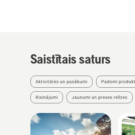
Saistītais saturs
Aktivitātes un pasākumi
Padomi produkt
Risinājumi
Jaunumi un preses relīzes