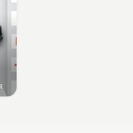
nospiediet savE pogu uz
trimmera, lai aktivizētu šo
režīmu.
CE