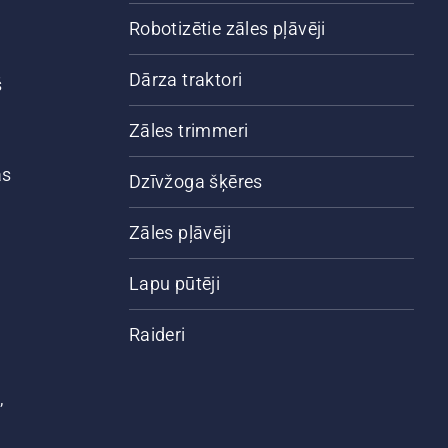
Robotizētie zāles pļāvēji
Dārza traktori
š
Zāles trimmeri
ās
Dzīvžoga šķēres
Zāles pļāvēji
Lapu pūtēji
Raideri
,