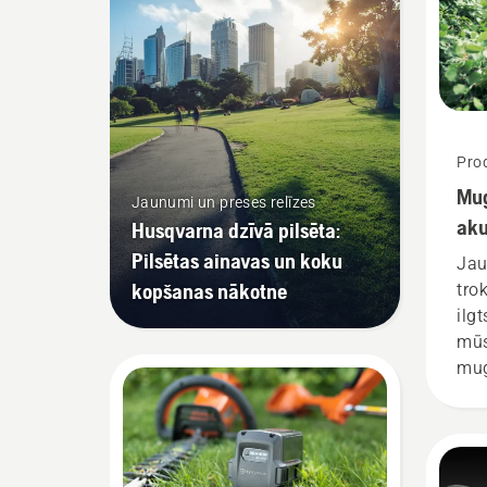
Prod
Mug
Jaunumi un preses relīzes
aku
Husqvarna dzīvā pilsēta:
Pilsētas ainavas un koku
Jau
kopšanas nākotne
tro
ilg
mūs
mug
jāi
vis
pav
izs