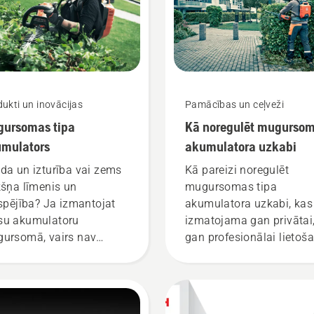
ukti un inovācijas
Pamācības un ceļveži
ursomas tipa
Kā noregulēt mugurso
mulators
akumulatora uzkabi
da un izturība vai zems
Kā pareizi noregulēt
kšņa līmenis un
mugursomas tipa
tspējība? Ja izmantojat
akumulatora uzkabi, kas
u akumulatoru
izmatojama gan privātai
ursomā, vairs nav
gan profesionālai lietoša
zvēlas labākā iespēja no
ām iespējamajām. “Šis ir
isam jauns akumulatoru
trādājumu līmenis,”