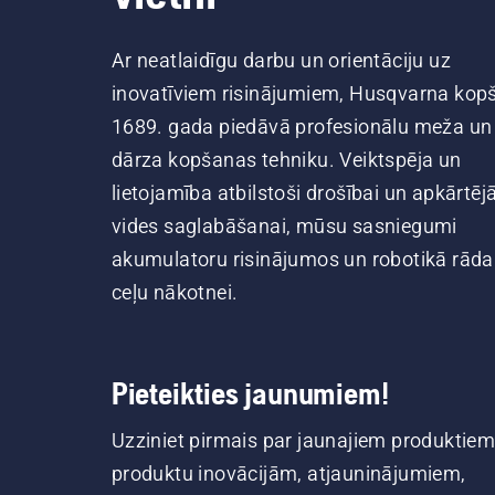
Ar neatlaidīgu darbu un orientāciju uz
inovatīviem risinājumiem, Husqvarna kop
1689. gada piedāvā profesionālu meža un
dārza kopšanas tehniku. Veiktspēja un
lietojamība atbilstoši drošībai un apkārtēj
vides saglabāšanai, mūsu sasniegumi
akumulatoru risinājumos un robotikā rāda
ceļu nākotnei.
Pieteikties jaunumiem!
Uzziniet pirmais par jaunajiem produktiem
produktu inovācijām, atjauninājumiem,