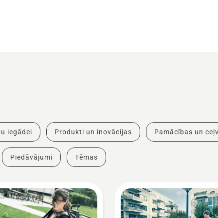
u iegādei
Produkti un inovācijas
Pamācības un ceļv
Piedāvājumi
Tēmas