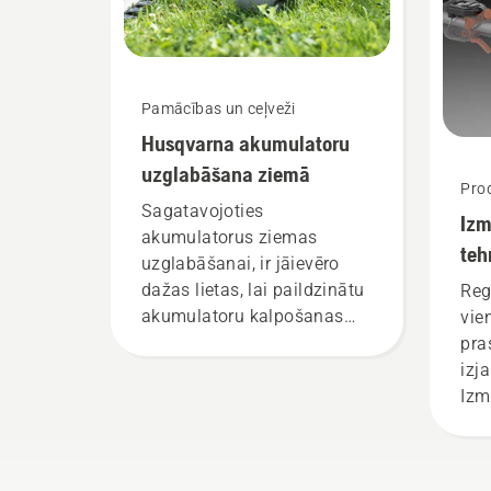
stā
(Jo
Hus
aku
Pamācības un ceļveži
rok
Husqvarna akumulatoru
nod
uzglabāšana ziemā
Prod
Sagatavojoties
Izm
akumulatorus ziemas
teh
uzglabāšanai, ir jāievēro
ap
dažas lietas, lai paildzinātu
Reg
akumulatoru kalpošanas
vie
laiku.
pra
izj
Izm
tehn