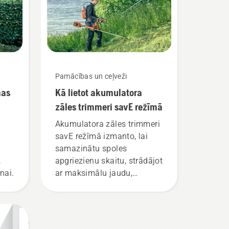
Pamācības un ceļveži
mas
Kā lietot akumulatora
zāles trimmeri savE režīmā
Akumulatora zāles trimmeri
savE režīmā izmanto, lai
samazinātu spoles
,
apgriezienu skaitu, strādājot
nai.
ar maksimālu jaudu,
vienlaikus uzturot tādu
griezes momentu, kas ļauj
ietaupīt akumulatora uzlādi,
pļaujot zāli. Vienkārši