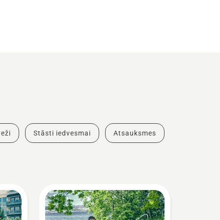
eži
Stāsti iedvesmai
Atsauksmes