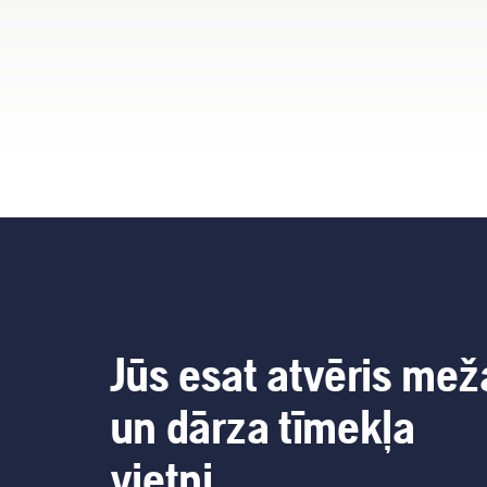
Jūs esat atvēris mež
un dārza tīmekļa
vietni