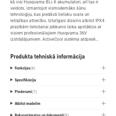
kā visi Husqvarna BLi-X akumulatori, arī tas ir
veidots, izmantojot vismodernāko šūnu
tehnoloģiju, kas piedāvā lielisku svara un
ietilpības attiecību. Izturīgais dizains atbilst IPX4
prasībām lietošanai jebkuros laika apstākļos ar
visiem profesionālajiem Husqvarna 36V
izstrādājumiem. ActiveCool sistēma atdzesē
akumulatoru darbības un uzlādes laikā. Gatavs
savienojumam ar Husqvarna Fleet Services.
Produkta tehniskā informācija
Funkcijas
(
8
)
Specifikācija
Piederumi
(
7
)
Atbilst modelim
Rokasgrāmatas un dokumenti
(
8
)