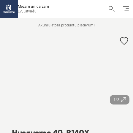
Mežam un dārzam
LV, Latviešu
Akumulatora produktu piederumi
1/3
Husqvarna 40-B140X