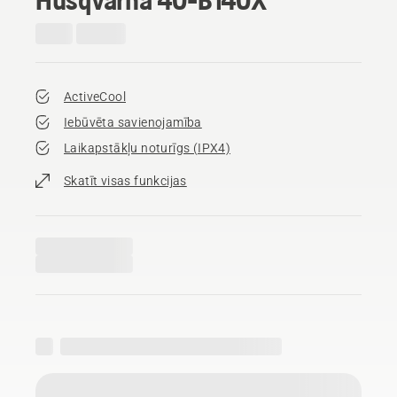
ActiveCool
Iebūvēta savienojamība
Laikapstākļu noturīgs (IPX4)
Skatīt visas funkcijas