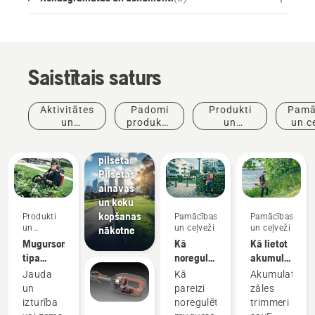
Saistītais saturs
Jaunumi
un preses
Aktivitātes
Padomi
Produkti
Pamā
relīzes
un
produktu
un
un c
Husqvarna
pasākumi
iegādei
inovācijas
dzīvā
pilsēta:
Pilsētas
ainavas
un koku
kopšanas
Produkti
Pamācības
Pamācības
un
un ceļveži
un ceļveži
nākotne
inovācijas
Mugursomas
Kā
Kā lietot
tipa
noregulēt
akumulatora
akumulators
mugursomas
zāles
Jauda
Kā
Akumulatora
akumulatora
trimmeri
un
pareizi
zāles
uzkabi
savE
izturība
noregulēt
trimmeri
režīmā