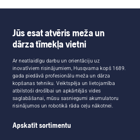
šīs rūpes
Johans
Vienkārši
atkrīt.
Svenungs
nospiediet
(Johan
savE
Svennung),
pogu uz
Husqvarna
trimmera,
Jūs esat atvēris meža un
elektrisko
lai
dārza tīmekļa vietni
un ar
aktivizētu
akumulatoru
šo
darbināmo
režīmu.
Ar neatlaidīgu darbu un orientāciju uz
rokā
turamo
inovatīviem risinājumiem, Husqvarna kopš 1689.
produktu
gada piedāvā profesionālu meža un dārza
nodaļas
kopšanas tehniku. Veiktspēja un lietojamība
vadītājs.
atbilstoši drošībai un apkārtējās vides
saglabāšanai, mūsu sasniegumi akumulatoru
risinājumos un robotikā rāda ceļu nākotnei.
Apskatīt sortimentu