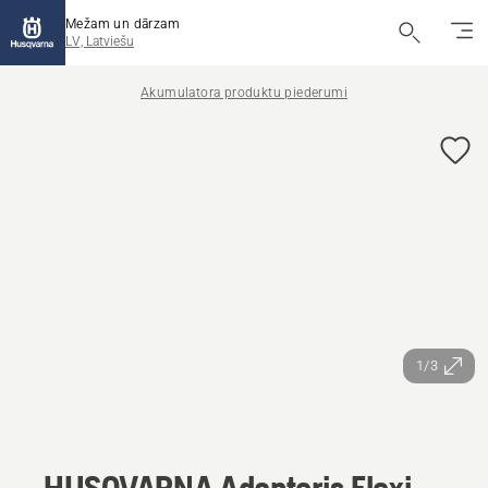
Mežam un dārzam
LV, Latviešu
Akumulatora produktu piederumi
1/3
HUSQVARNA Adapteris Flexi