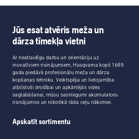
jūsu
Johans
Vienkārši
darba
Svenungs
nospiediet
ritmu.
(Johan
savE
Izmantojot
Svennung),
pogu uz
akumulatora
Husqvarna
trimmera,
Jūs esat atvēris meža un
tehniku,
elektrisko
lai
dārza tīmekļa vietni
šīs rūpes
un ar
aktivizētu
atkrīt.
akumulatoru
šo
darbināmo
režīmu.
Ar neatlaidīgu darbu un orientāciju uz
rokā
turamo
inovatīviem risinājumiem, Husqvarna kopš 1689.
produktu
gada piedāvā profesionālu meža un dārza
nodaļas
kopšanas tehniku. Veiktspēja un lietojamība
vadītājs.
atbilstoši drošībai un apkārtējās vides
saglabāšanai, mūsu sasniegumi akumulatoru
risinājumos un robotikā rāda ceļu nākotnei.
Apskatīt sortimentu