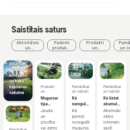
Saistītais saturs
Jaunumi
un preses
Aktivitātes
Padomi
Produkti
Pamā
relīzes
un
produktu
un
un c
Husqvarna
pasākumi
iegādei
inovācijas
dzīvā
pilsēta:
Pilsētas
ainavas
un koku
kopšanas
Produkti
Pamācības
Pamācības
un
un ceļveži
un ceļveži
nākotne
inovācijas
Mugursomas
Kā
Kā lietot
tipa
noregulēt
akumulatora
akumulators
mugursomas
zāles
Jauda
Kā
Akumulatora
akumulatora
trimmeri
un
pareizi
zāles
uzkabi
savE
izturība
noregulēt
trimmeri
režīmā
vai zems
mugursomas
savE
Pamācības