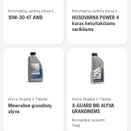
Žiūrėti
Žiūrėti
Keturtakčių variklių Alyva ir
Keturtakčių variklių Alyva ir
daugiau
daugiau
Degalai
Degalai
10W-30 4T AWD
HUSQVARNA POWER 4
detalių
detalių
kuras keturtakčiams
apie
apie
varikliams
10W-
HUSQVARNA
30
POWER
4T
4
AWD
kuras
keturtakčiams
varikliams
Žiūrėti
Žiūrėti
Alyva, Degalai ir Tepalai
Alyva, Degalai ir Tepalai
daugiau
daugiau
Mineralinė grandinių
X-GUARD BIO ALYVA
detalių
detalių
alyva
GRANDINĖMS
apie
apie
Biologiškai suyranti
Mineralinė
X-
Taip
grandinių
GUARD