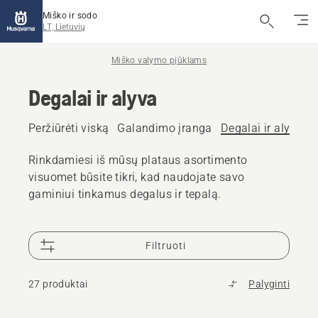
Miško ir sodo
LT, Lietuvių
Miško valymo pjūklams
Degalai ir alyva
Peržiūrėti viską
Galandimo įranga
Degalai ir alyva
P
Rinkdamiesi iš mūsų plataus asortimento
visuomet būsite tikri, kad naudojate savo
gaminiui tinkamus degalus ir tepalą.
Filtruoti
27 produktai
Palyginti