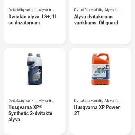
Žiūrėti
Žiūrėti
Dvitakčių variklių Alyva ir
Dvitakčių variklių Alyva ir
daugiau
daugiau
Degalai
Degalai
Dvitaktė alyva, LS+, 1 l,
Alyva dvitakčiams
detalių
detalių
su dozatoriumi
varikliams, Oil guard
apie
apie
Dvitaktė
Alyva
alyva,
dvitakčiams
LS+,
varikliams,
1
Oil
l,
guard
su
dozatoriumi
Žiūrėti
Žiūrėti
Dvitakčių variklių Alyva ir
Dvitakčių variklių Alyva ir
daugiau
daugiau
Degalai
Degalai
Husqvarna XP®
Husqvarna XP Power
detalių
detalių
Synthetic 2-dvitaktė
2T
apie
apie
alyva
Husqvarna
Husqvarna
XP®
XP