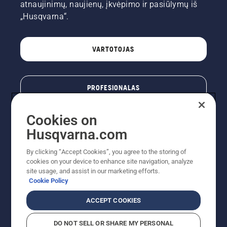
atnaujinimų, naujienų, įkvėpimo ir pasiūlymų iš
„Husqvarna“.
VARTOTOJAS
PROFESIONALAS
Cookies on
Husqvarna.com
By clicking “Accept Cookies”, you agree to the storing of
cookies on your device to enhance site navigation, analyze
site usage, and assist in our marketing efforts.
Cookie Policy
© „Husqvarna AB“ (leid). Visos teisės priklauso autoriui.
ACCEPT COOKIES
Nurodoma rekomenduojama mažmeninė kaina (RMK),
įskaitant PVM. RMK yra kaina, už kurią gamintojas
DO NOT SELL OR SHARE MY PERSONAL
rekomenduoja pardavėjui parduoti prekę. UAB