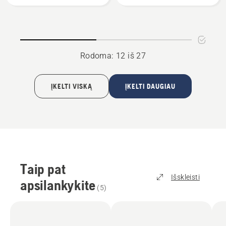
alyva
BIO
ALYVA
GRANDINĖMS
Rodoma: 12 iš 27
ĮKELTI VISKĄ
ĮKELTI DAUGIAU
Taip pat
Išskleisti
apsilankykite
(
5
)