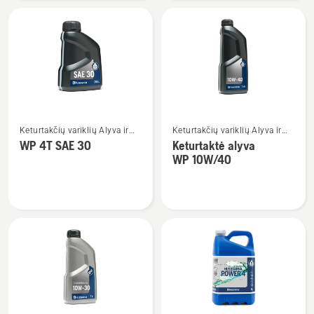
Synthetic
Power
2-
2T
dvitaktė
alyva
Žiūrėti
Žiūrėti
Keturtakčių variklių Alyva ir
Keturtakčių variklių Alyva ir
daugiau
daugiau
Degalai
Degalai
WP 4T SAE 30
Keturtaktė alyva
detalių
detalių
WP 10W/40
apie
apie
WP 4T
Keturtaktė
SAE 30
alyva
WP 10W/40