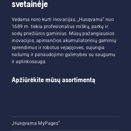
svetainėje
Vedama noro kurti inovacijas, „Husqvarna“ nuo
1689 m. tiekia profesionalius miškų, parkų ir
sodų priežiūros gaminius. Mūsų pažangiausios
inovacijos, apimančios akumuliatorinių gaminių
sprendimus ir robotus vejapjoves, sujungia
našumą ir panaudojimo galimybes su saugumu
ir aplinkosauga.
Apžiūrėkite mūsų asortimentą
„Husqvarna MyPages“