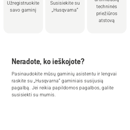
Užregistruokite
Susisiekite su
techninės
savo gaminį
„Husqvarna“
priežiūros
atstovą
Neradote, ko ieškojote?
Pasinaudokite mūsų gaminių asistentu ir lengvai
raskite su „Husqvarna“ gaminiais susijusią
pagalbą. Jei reikia papildomos pagalbos, galite
susisiekti su mumis.