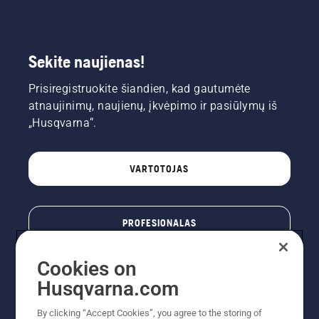
Sekite naujienas!
Prisiregistruokite šiandien, kad gautumėte
atnaujinimų, naujienų, įkvėpimo ir pasiūlymų iš
„Husqvarna“.
VARTOTOJAS
PROFESIONALAS
Cookies on
Husqvarna.com
By clicking “Accept Cookies”, you agree to the storing of