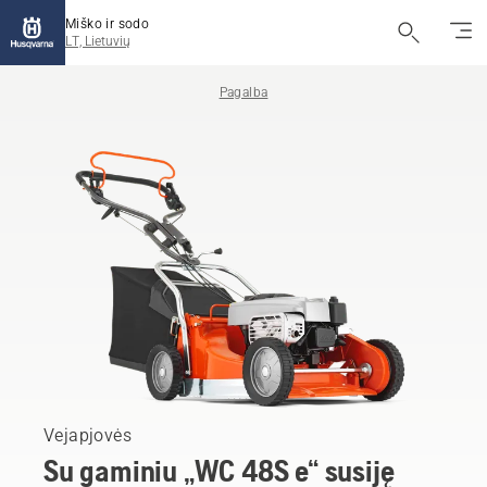
Miško ir sodo
LT, Lietuvių
Pagalba
Vejapjovės
Su gaminiu „WC 48S e“ susiję