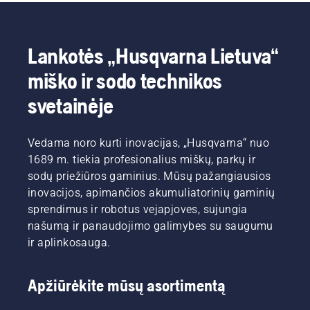
Lankotės „Husqvarna Lietuva“
miško ir sodo technikos
svetainėje
Vedama noro kurti inovacijas, „Husqvarna“ nuo
1689 m. tiekia profesionalius miškų, parkų ir
sodų priežiūros gaminius. Mūsų pažangiausios
inovacijos, apimančios akumuliatorinių gaminių
sprendimus ir robotus vejapjoves, sujungia
našumą ir panaudojimo galimybes su saugumu
ir aplinkosauga.
Apžiūrėkite mūsų asortimentą