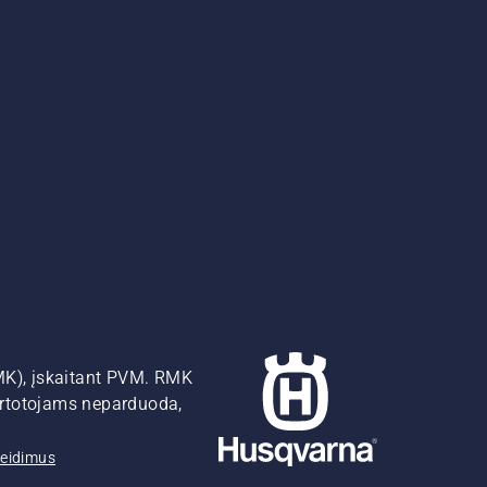
MK), įskaitant PVM. RMK
artotojams neparduoda,
žeidimus