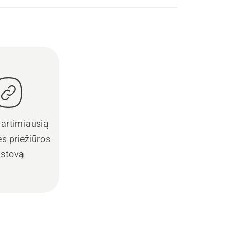
 artimiausią
s priežiūros
tstovą