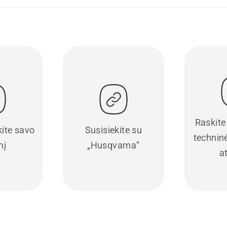
Raskite
kite savo
Susisiekite su
techninė
nį
„Husqvarna“
a