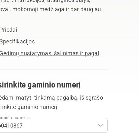
ovai, mokomoji medžiaga ir dar daugiau.
Priedai
Specifikacijos
Gedimų nustatymas, šalinimas ir pagalba
sirinkite gaminio numerį
ėdami matyti tinkamą pagalbą, iš sąrašo
rinkite gaminio numerį.
minio numeris: