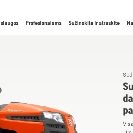
slaugos
Profesionalams
Sužinokite ir atraskite
Na
Sodo
Su
da
pa
Visa
„TS 