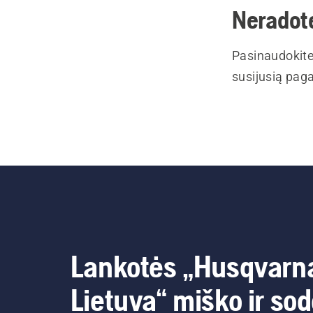
Neradote
Pasinaudokite
susijusią paga
Lankotės „Husqvarn
Lietuva“ miško ir so