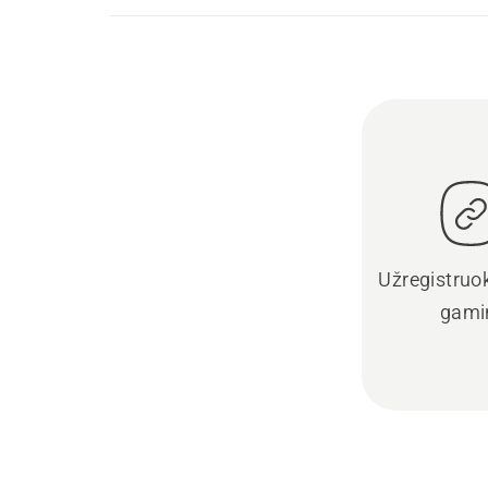
Užregistruo
gami