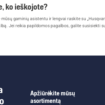
, ko ieškojote?
 mūsų gaminių asistentu ir lengvai raskite su „Husqva
lbą. Jei reikia papildomos pagalbos, galite susisiekti 
a
Apžiūrėkite mūsų
do
asortimentą