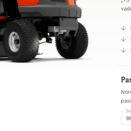
vad
Pa
Nor
pasi
Ga