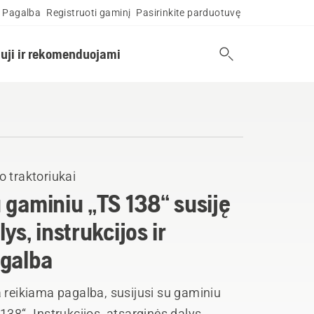
Pagalba
Registruoti gaminį
Pasirinkite parduotuvę
uji ir rekomenduojami
 traktoriukai
 gaminiu „TS 138“ susiję
lys, instrukcijos ir
galba
 reikiama pagalba, susijusi su gaminiu
138“. Instrukcijos, atsarginės dalys,